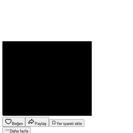
Beğen
Paylaş
Yer işareti ekle
Daha fazla