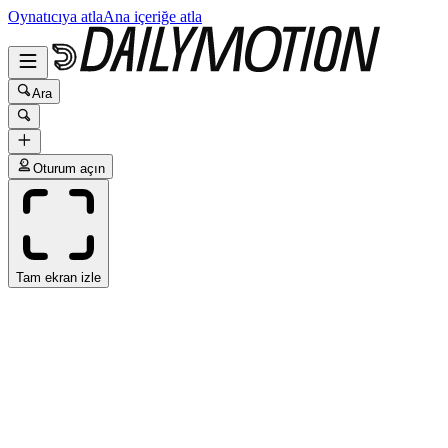
Oynatıcıya atla
Ana içeriğe atla
Ara
Oturum açın
Tam ekran izle