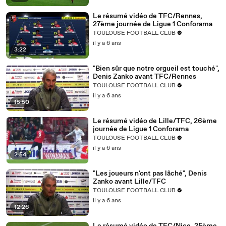
Le résumé vidéo de TFC/Rennes,
27ème journée de Ligue 1 Conforama
TOULOUSE FOOTBALL CLUB
il y a 6 ans
3:22
"Bien sûr que notre orgueil est touché",
Denis Zanko avant TFC/Rennes
TOULOUSE FOOTBALL CLUB
il y a 6 ans
15:50
Le résumé vidéo de Lille/TFC, 26ème
journée de Ligue 1 Conforama
TOULOUSE FOOTBALL CLUB
il y a 6 ans
2:54
"Les joueurs n'ont pas lâché", Denis
Zanko avant Lille/TFC
TOULOUSE FOOTBALL CLUB
il y a 6 ans
12:26