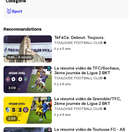
Catégorie
🥇
Sport
Recommandations
TéFéCé. Debout. Toujours.
TOULOUSE FOOTBALL CLUB
il y a 5 ans
1:45
|
À suivre
Le résumé vidéo de TFC/Sochaux,
3ème journée de Ligue 2 BKT
TOULOUSE FOOTBALL CLUB
il y a 6 ans
3:09
Le résumé vidéo de Grenoble/TFC,
2ème journée de Ligue 2 BKT
TOULOUSE FOOTBALL CLUB
il y a 6 ans
2:59
Le résumé vidéo de Toulouse FC - AS