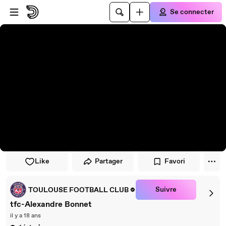
Passer au player
Passer au contenu principal
Se connecter
Like
Partager
Favori
Suivre
TOULOUSE FOOTBALL CLUB
tfc-Alexandre Bonnet
il y a 18 ans