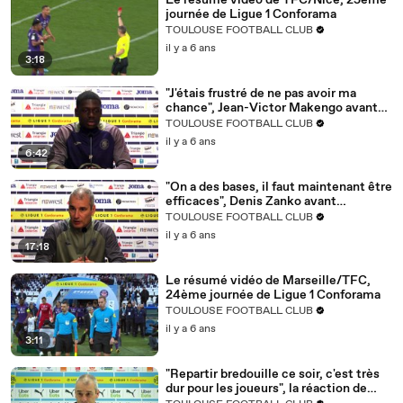
Le résumé vidéo de TFC/Nice, 25ème
journée de Ligue 1 Conforama
TOULOUSE FOOTBALL CLUB
il y a 6 ans
3:18
"J'étais frustré de ne pas avoir ma
chance", Jean-Victor Makengo avant
TFC/Nice
TOULOUSE FOOTBALL CLUB
il y a 6 ans
6:42
"On a des bases, il faut maintenant être
efficaces", Denis Zanko avant
TFC/Nice
TOULOUSE FOOTBALL CLUB
il y a 6 ans
17:18
Le résumé vidéo de Marseille/TFC,
24ème journée de Ligue 1 Conforama
TOULOUSE FOOTBALL CLUB
il y a 6 ans
3:11
"Repartir bredouille ce soir, c'est très
dur pour les joueurs", la réaction de