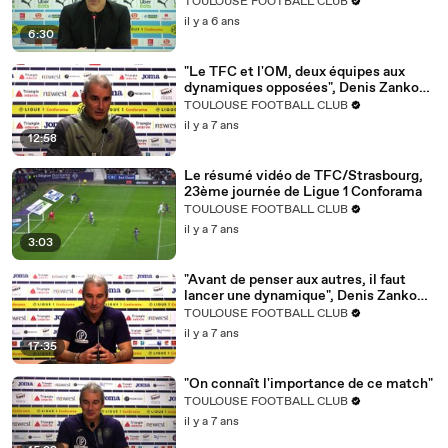
Denis Zanko après OM/TFC
TOULOUSE FOOTBALL CLUB
il y a 6 ans
6:30
"Le TFC et l'OM, deux équipes aux
dynamiques opposées", Denis Zanko
avant Marseille/TFC
TOULOUSE FOOTBALL CLUB
il y a 7 ans
12:58
Le résumé vidéo de TFC/Strasbourg,
23ème journée de Ligue 1 Conforama
TOULOUSE FOOTBALL CLUB
il y a 7 ans
3:03
"Avant de penser aux autres, il faut
lancer une dynamique", Denis Zanko
avant TFC/Strasbourg
TOULOUSE FOOTBALL CLUB
il y a 7 ans
17:35
"On connaît l'importance de ce match"
TOULOUSE FOOTBALL CLUB
il y a 7 ans