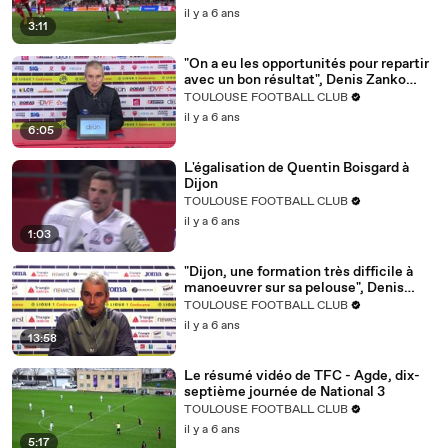
il y a 6 ans
3:11
"On a eu les opportunités pour repartir
avec un bon résultat", Denis Zanko
après Dijon/TFC
TOULOUSE FOOTBALL CLUB
il y a 6 ans
6:05
L'égalisation de Quentin Boisgard à
Dijon
TOULOUSE FOOTBALL CLUB
il y a 6 ans
1:03
"Dijon, une formation très difficile à
manoeuvrer sur sa pelouse", Denis
Zanko avant Dijon/TFC
TOULOUSE FOOTBALL CLUB
il y a 6 ans
13:58
Le résumé vidéo de TFC - Agde, dix-
septième journée de National 3
TOULOUSE FOOTBALL CLUB
il y a 6 ans
5:17