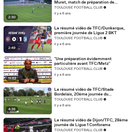
Muret, match de préparation de
l'équipe National 3
TOULOUSE FOOTBALL CLUB
il y a 6 ans
2:30
Le résumé vidéo de TFC/Dunkerque,
première journée de Ligue 2 BKT
TOULOUSE FOOTBALL CLUB
il y a 6 ans
2:49
"Une préparation évidemment
particulière avant TFC/Metz"
TOULOUSE FOOTBALL CLUB
il y a 6 ans
11:52
Le résumé vidéo de TFC/Stade
Bordelais, 20ème journée du
championnat U17
TOULOUSE FOOTBALL CLUB
il y a 6 ans
4:36
Le résumé vidéo de Dijon/TFC, 28ème
journée de Ligue 1 Conforama
TOULOUSE FOOTBALL CLUB