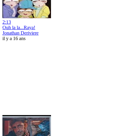
2:13
Ouh la la...Raya!
Jonathan Deriviere
il y a 16 ans