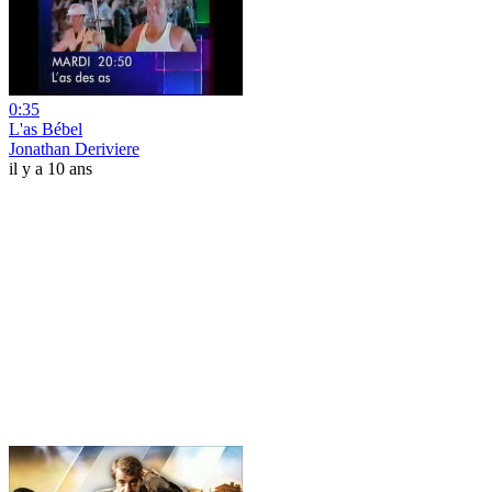
0:35
L'as Bébel
Jonathan Deriviere
il y a 10 ans