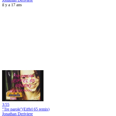
Jonathan Deriviere
il y a 17 ans
3:55
"Tre parole"(Eiffel 65 remix)
Jonathan Deriviere