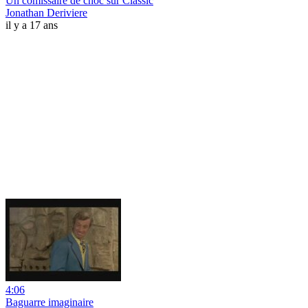
Un comissaire de choc sur Classic
Jonathan Deriviere
il y a 17 ans
4:06
Baguarre imaginaire