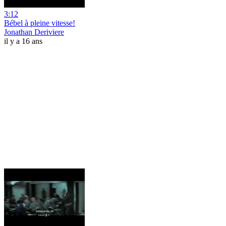
3:12
Bébel à pleine vitesse!
Jonathan Deriviere
il y a 16 ans