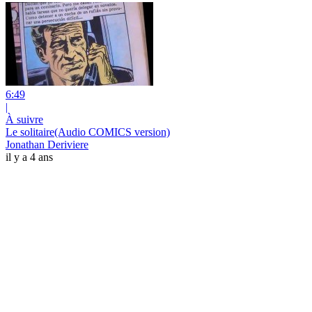
6:49
|
À suivre
Le solitaire(Audio COMICS version)
Jonathan Deriviere
il y a 4 ans