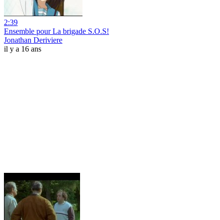
2:39
Ensemble pour La brigade S.O.S!
Jonathan Deriviere
il y a 16 ans