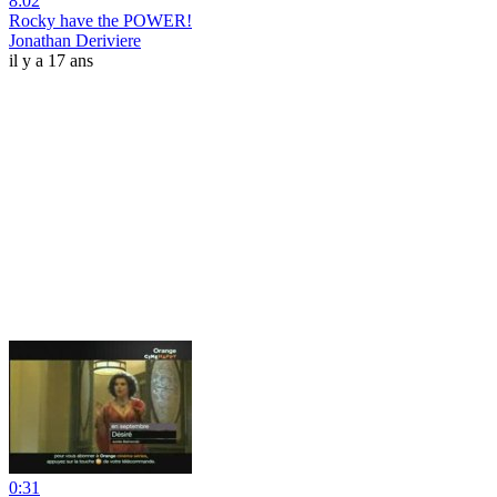
8:02
Rocky have the POWER!
Jonathan Deriviere
il y a 17 ans
0:31