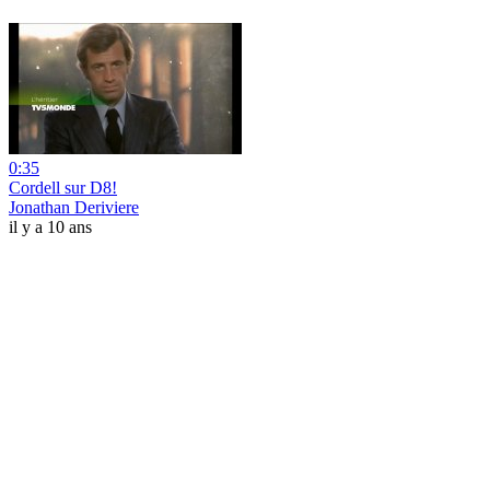
0:35
Cordell sur D8!
Jonathan Deriviere
il y a 10 ans