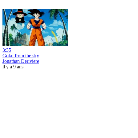
3:35
Goku from the sky
Jonathan Deriviere
il y a 9 ans