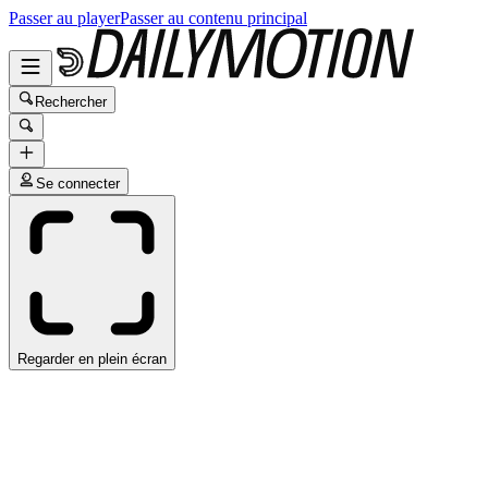
Passer au player
Passer au contenu principal
Rechercher
Se connecter
Regarder en plein écran