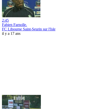
2:45
Fabien Farnolle.
FC Libourne Saint-Seurin sur l'Isle
il y a 17 ans