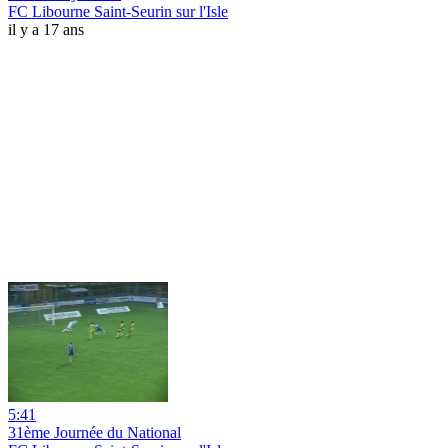
FC Libourne Saint-Seurin sur l'Isle
il y a 17 ans
5:41
31ème Journée du National