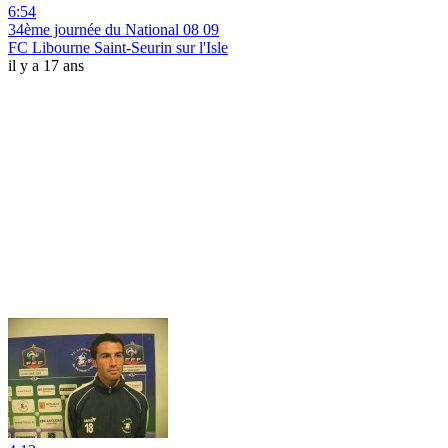
6:54
34ème journée du National 08 09
FC Libourne Saint-Seurin sur l'Isle
il y a 17 ans