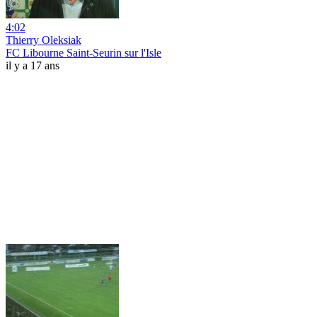
4:02
Thierry Oleksiak
FC Libourne Saint-Seurin sur l'Isle
il y a 17 ans