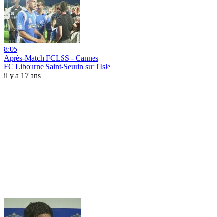
8:05
Après-Match FCLSS - Cannes
FC Libourne Saint-Seurin sur l'Isle
il y a 17 ans