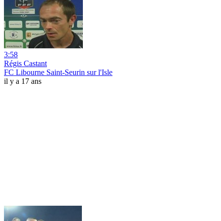
3:58
Régis Castant
FC Libourne Saint-Seurin sur l'Isle
il y a 17 ans