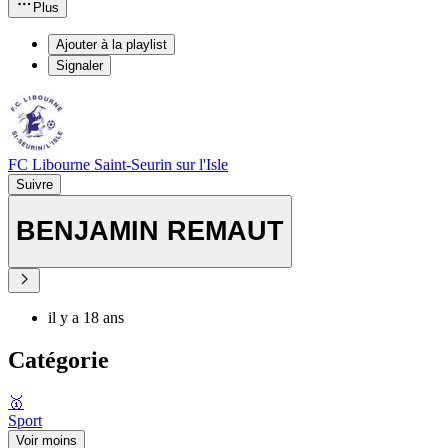
Plus
Ajouter à la playlist
Signaler
FC Libourne Saint-Seurin sur l'Isle
Suivre
BENJAMIN REMAUT
il y a 18 ans
Catégorie
🥇
Sport
Voir moins