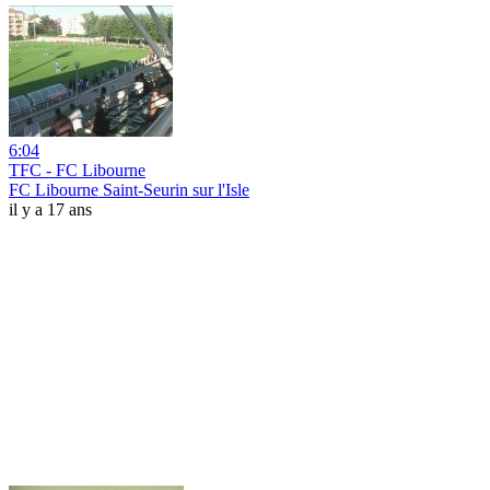
6:04
TFC - FC Libourne
FC Libourne Saint-Seurin sur l'Isle
il y a 17 ans