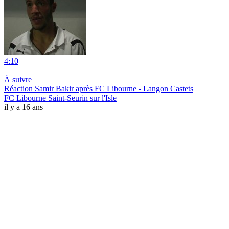
4:10
|
À suivre
Réaction Samir Bakir après FC Libourne - Langon Castets
FC Libourne Saint-Seurin sur l'Isle
il y a 16 ans