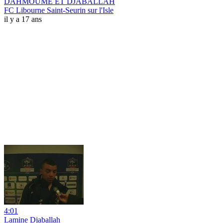
DAHMOUME ET DJABALLAH
FC Libourne Saint-Seurin sur l'Isle
il y a 17 ans
4:01
Lamine Djaballah