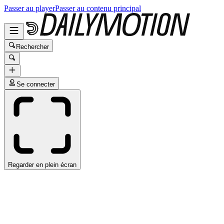
Passer au player
Passer au contenu principal
Rechercher
Se connecter
Regarder en plein écran