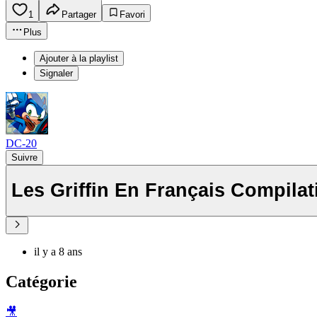
1
Partager
Favori
Plus
Ajouter à la playlist
Signaler
DC-20
Suivre
Les Griffin En Français Compila
il y a 8 ans
Catégorie
🎥