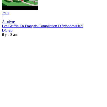
7:10
|
À suivre
Les Griffin En Français Compilation D'épisodes #105
DC-20
il y a 8 ans