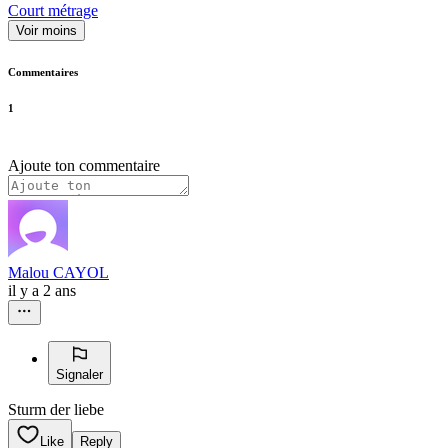
Court métrage
Voir moins
Commentaires
1
Ajoute ton commentaire
Malou CAYOL
il y a 2 ans
Signaler
Sturm der liebe
Like
Reply