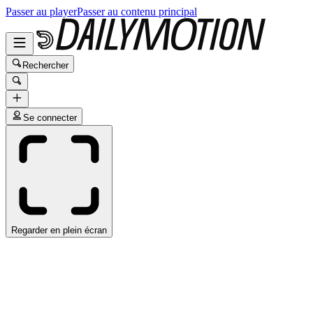
Passer au player
Passer au contenu principal
Rechercher
Se connecter
Regarder en plein écran