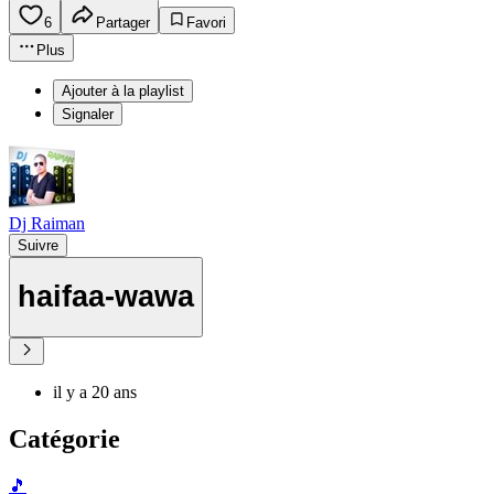
6
Partager
Favori
Plus
Ajouter à la playlist
Signaler
Dj Raiman
Suivre
haifaa-wawa
il y a 20 ans
Catégorie
🎵