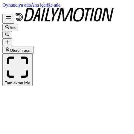
Oynatıcıya atla
Ana içeriğe atla
Ara
Oturum açın
Tam ekran izle