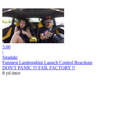
5:00
|
Sıradaki
Funniest Lamborghini Launch Control Reactions
DON'T PANİC !!! FAİL FACTORY !!
8 yıl önce