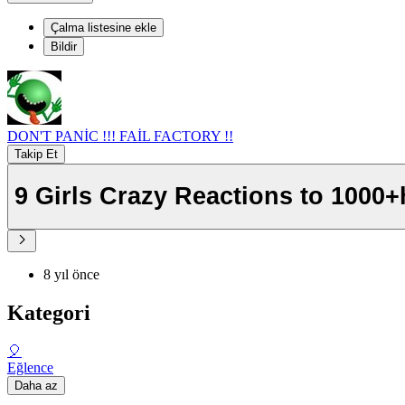
Çalma listesine ekle
Bildir
DON'T PANİC !!! FAİL FACTORY !!
Takip Et
9 Girls Crazy Reactions to 1000
8 yıl önce
Kategori
🎈
Eğlence
Daha az