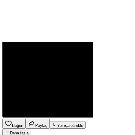
Beğen
Paylaş
Yer işareti ekle
Daha fazla