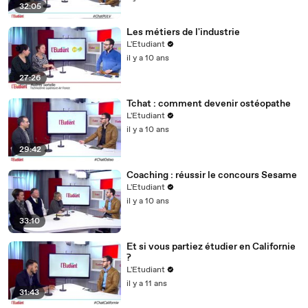
32:05
Les métiers de l'industrie
L'Etudiant
il y a 10 ans
27:26
Tchat : comment devenir ostéopathe
L'Etudiant
il y a 10 ans
29:42
Coaching : réussir le concours Sesame
L'Etudiant
il y a 10 ans
33:10
Et si vous partiez étudier en Californie
?
L'Etudiant
il y a 11 ans
31:43