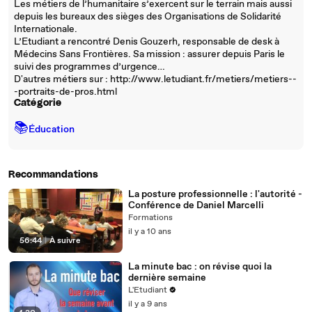
Les métiers de l’humanitaire s’exercent sur le terrain mais aussi
depuis les bureaux des sièges des Organisations de Solidarité
Internationale.
L’Etudiant a rencontré Denis Gouzerh, responsable de desk à
Médecins Sans Frontières. Sa mission : assurer depuis Paris le
suivi des programmes d’urgence…
D'autres métiers sur : http://www.letudiant.fr/metiers/metiers--
-portraits-de-pros.html
Catégorie
📚
Éducation
Recommandations
La posture professionnelle : l'autorité -
Conférence de Daniel Marcelli
Formations
il y a 10 ans
56:44
|
À suivre
La minute bac : on révise quoi la
dernière semaine
L'Etudiant
il y a 9 ans