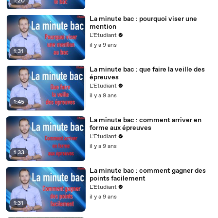
1:20
La minute bac : pourquoi viser une
mention
L'Etudiant
il y a 9 ans
1:31
La minute bac : que faire la veille des
épreuves
L'Etudiant
il y a 9 ans
1:45
La minute bac : comment arriver en
forme aux épreuves
L'Etudiant
il y a 9 ans
1:33
La minute bac : comment gagner des
points facilement
L'Etudiant
il y a 9 ans
1:31