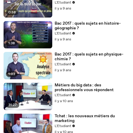
L'Etudiant
il y a 9 ans
0:58
Bac 2017 : quels sujets en histoire-
géographie ?
L'Etudiant
il y a 9 ans
1:38
Bac 2017 : quels sujets en physique-
chimie ?
L'Etudiant
il y a 9 ans
1:03
Métiers du big data : des
professionnels vous répondent
L'Etudiant
il y a 10 ans
31:27
Tchat : les nouveaux métiers du
marketing
L'Etudiant
il y a 10 ans