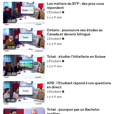
Les métiers du BTP : des pros vous
répondent
L'Etudiant
il y a 11 ans
30:48
Ontario : poursuivre ses études au
Canada et devenir bilingue
L'Etudiant
il y a 11 ans
33:18
Tchat : étudier l'hôtellerie en Suisse
L'Etudiant
il y a 11 ans
29:03
APB : l'Etudiant répond à vos questions
en direct
L'Etudiant
il y a 11 ans
31:46
Tchat : pourquoi pas un Bachelor
postbac