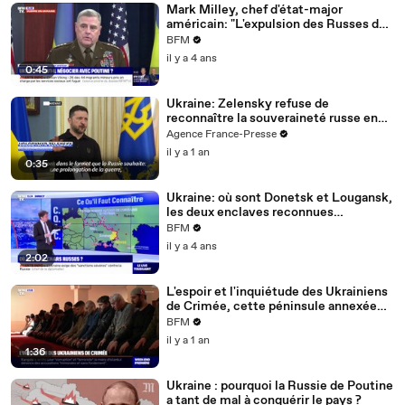
Mark Milley, chef d'état-major
américain: "L'expulsion des Russes de
toute l'Ukraine est improbable
BFM
militairement"
il y a 4 ans
0:45
Ukraine: Zelensky refuse de
reconnaître la souveraineté russe en
Crimée
Agence France-Presse
il y a 1 an
0:35
Ukraine: où sont Donetsk et Lougansk,
les deux enclaves reconnues
indépendantes par Vladimir Poutine ?
BFM
il y a 4 ans
2:02
L'espoir et l'inquiétude des Ukrainiens
de Crimée, cette péninsule annexée
depuis 10 ans par la Russie
BFM
il y a 1 an
1:36
Ukraine : pourquoi la Russie de Poutine
a tant de mal à conquérir le pays ?