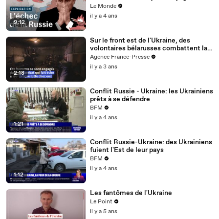
Le Monde
il y a 4 ans
9:12
Sur le front est de l'Ukraine, des
volontaires bélarusses combattent la
"dictature" russe
Agence France-Presse
il y a 3 ans
2:18
Conflit Russie - Ukraine: les Ukrainiens
prêts à se défendre
BFM
il y a 4 ans
1:21
Conflit Russie-Ukraine: des Ukrainiens
fuient l'Est de leur pays
BFM
il y a 4 ans
1:12
Les fantômes de l'Ukraine
Le Point
il y a 5 ans