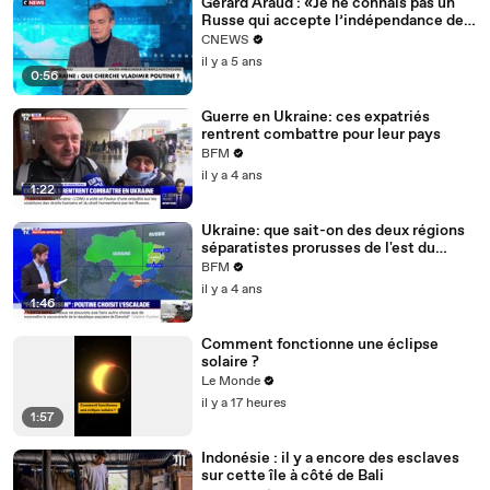
Gérard Araud : «Je ne connais pas un
Russe qui accepte l’indépendance de
l’Ukraine et de la Biélorussie. Pour eux,
CNEWS
l’Ukraine appartient à la grande sphère
il y a 5 ans
russe»
0:56
Guerre en Ukraine: ces expatriés
rentrent combattre pour leur pays
BFM
il y a 4 ans
1:22
Ukraine: que sait-on des deux régions
séparatistes prorusses de l'est du
pays?
BFM
il y a 4 ans
1:46
Comment fonctionne une éclipse
solaire ?
Le Monde
il y a 17 heures
1:57
Indonésie : il y a encore des esclaves
sur cette île à côté de Bali