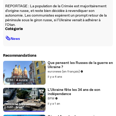
REPORTAGE : La population de la Crimée est majoritairement
d'origine russe, et reste bien décidée à revendiquer son
autonomie. Les communistes espèrent un prompt retour de la
péninsule sous le giron russe, si l'Ukraine venait à adhérer à
l'Otan.
Catégorie
🗞
News
Recommandations
Que pensent les Russes de la guerre en
Ukraine ?
euronews (en français)
il y a 4 ans
2:10
|
À suivre
L'Ukraine fête les 34 ans de son
indépendance
BFM
il y a 1 an
1:27