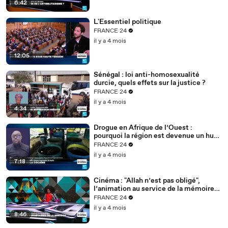
6:42
L'Essentiel politique
FRANCE 24
il y a 4 mois
12:05
Sénégal : loi anti-homosexualité
durcie, quels effets sur la justice ?
FRANCE 24
il y a 4 mois
4:34
Drogue en Afrique de l’Ouest :
pourquoi la région est devenue un hub
mondial
FRANCE 24
il y a 4 mois
7:18
Cinéma : "Allah n’est pas obligé",
l’animation au service de la mémoire
des enfants-soldats
FRANCE 24
il y a 4 mois
8:46