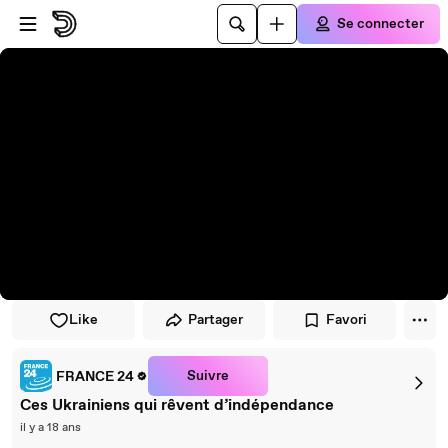
Passer au player
Passer au contenu principal
Se connecter
Like
Partager
Favori
Suivre
FRANCE 24
Ces Ukrainiens qui rêvent d’indépendance
il y a 18 ans