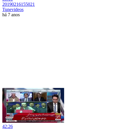
20190216155021
Tunevideos
há 7 anos
42:26