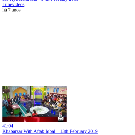
Tunevideos
há 7 anos
41:04
Khabarzar With Aftab Iqbal – 13th February 2019