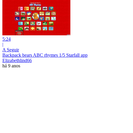
5:24
|
A Seguir
Backpack bears ABC rhymes 1/5 Starfall app
Elizabethlind66
há 9 anos