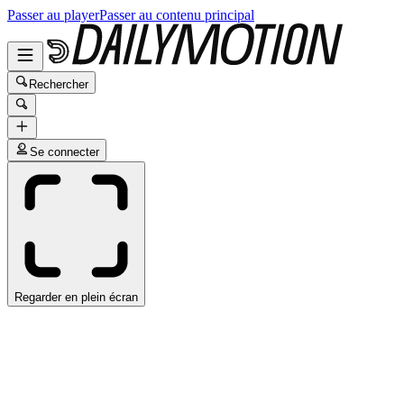
Passer au player
Passer au contenu principal
Rechercher
Se connecter
Regarder en plein écran