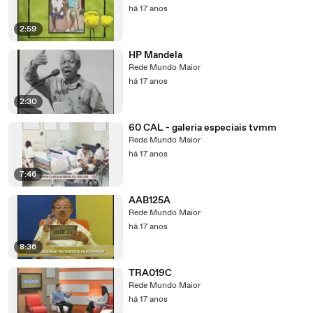
há 17 anos
2:59
HP Mandela
Rede Mundo Maior
há 17 anos
2:30
60 CAL - galeria especiais tvmm
Rede Mundo Maior
há 17 anos
7:46
AAB125A
Rede Mundo Maior
há 17 anos
8:36
TRA019C
Rede Mundo Maior
há 17 anos