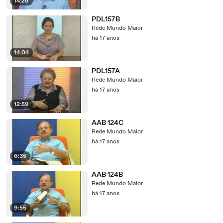
14:26
PDL157B
Rede Mundo Maior
há 17 anos
14:04
PDL157A
Rede Mundo Maior
há 17 anos
12:59
AAB 124C
Rede Mundo Maior
há 17 anos
6:35
AAB 124B
Rede Mundo Maior
há 17 anos
9:55