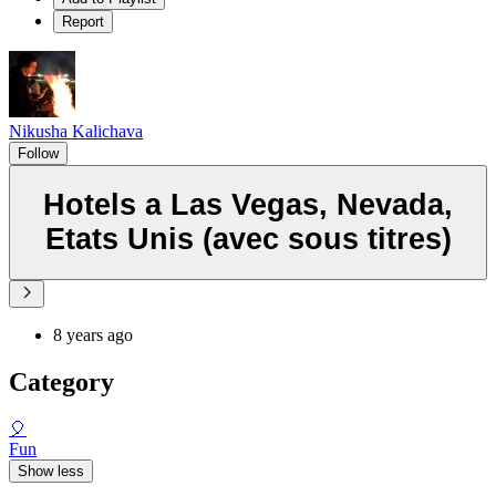
Report
Nikusha Kalichava
Follow
Hotels a Las Vegas, Nevada,
Etats Unis (avec sous titres)
8 years ago
Category
🎈
Fun
Show less