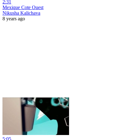
2:31
Mexique Cote Ouest
Nikusha Kalichava
8 years ago
5:05