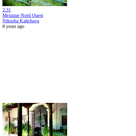
2:31
Mexique Nord Ouest
Nikusha Kalichava
8 years ago