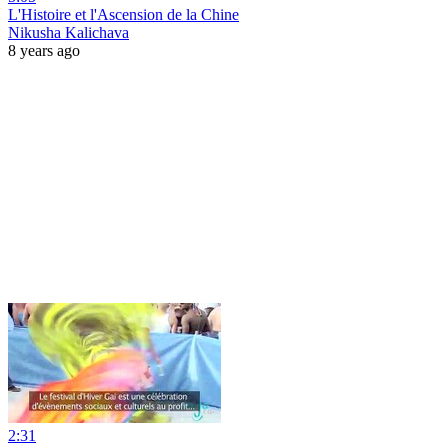
L'Histoire et l'Ascension de la Chine
Nikusha Kalichava
8 years ago
2:31