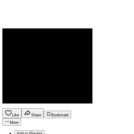
Like
Share
Bookmark
More
Add to Playlist