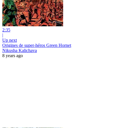
2:35
|
Up next
Origines de super-héros Green Hornet
Nikusha Kalichava
8 years ago