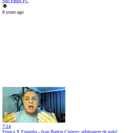
São Paulo FC
8 years ago
7:14
França X Espanha - Ivan Barton Cisnero: arbitragem de gala!