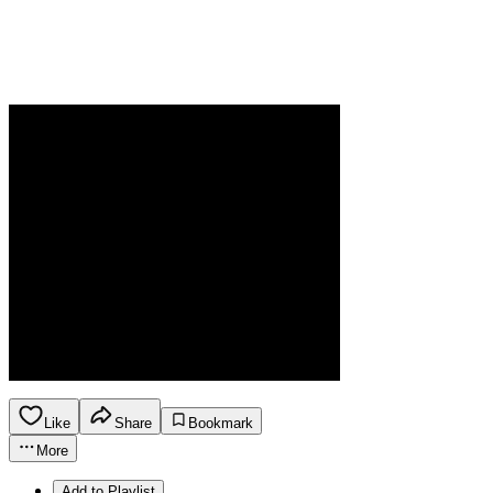
Like
Share
Bookmark
More
Add to Playlist