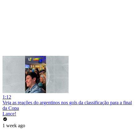
1:12
Veja as reações do argentinos nos gols da classificação para a final
da Copa
Lance!
1 week ago