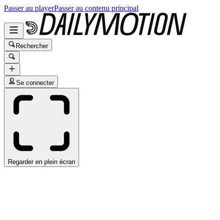
Passer au player
Passer au contenu principal
Rechercher
Se connecter
Regarder en plein écran