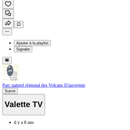
Ajouter à la playlist
Signaler
Parc naturel régional des Volcans D'auvergne
Suivre
Valette TV
il y a 8 ans