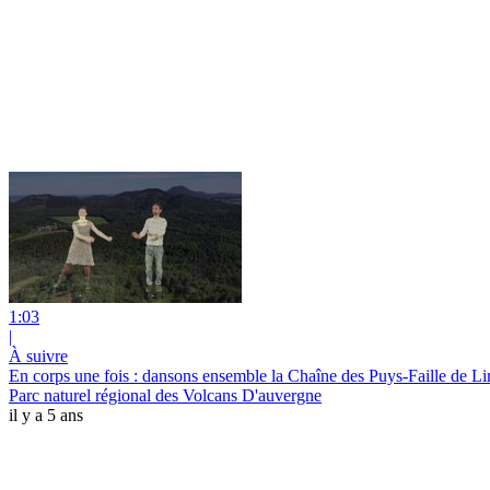
1:03
|
À suivre
En corps une fois : dansons ensemble la Chaîne des Puys-Faille de L
Parc naturel régional des Volcans D'auvergne
il y a 5 ans