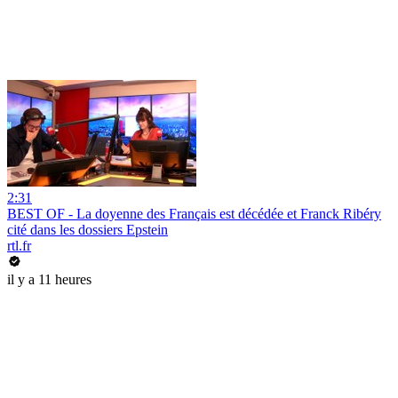
2:31
BEST OF - La doyenne des Français est décédée et Franck Ribéry
cité dans les dossiers Epstein
rtl.fr
il y a 11 heures