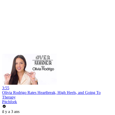
3:55
Olivia Rodrigo Rates Heartbreak, High Heels, and Going To
Therapy
Pitchfork
il y a 3 ans