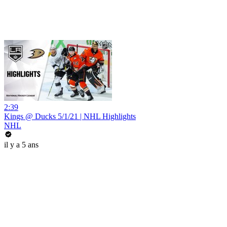
2:39
Kings @ Ducks 5/1/21 | NHL Highlights
NHL
il y a 5 ans