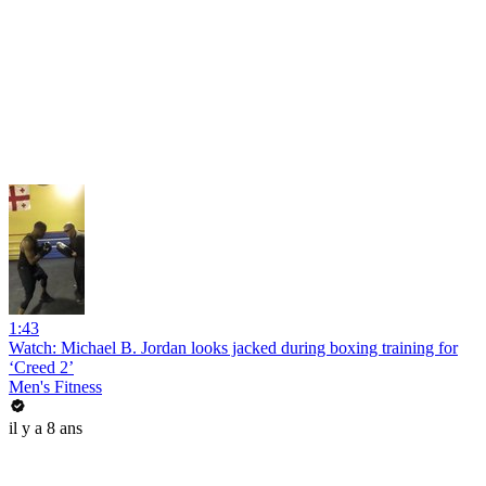
1:43
Watch: Michael B. Jordan looks jacked during boxing training for
‘Creed 2’
Men's Fitness
il y a 8 ans