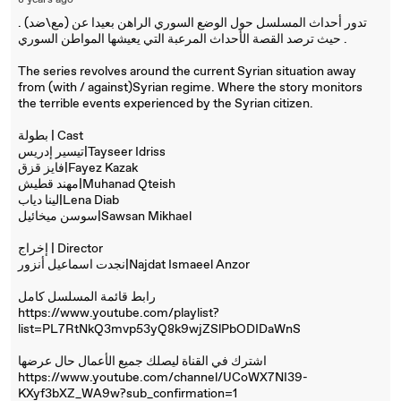
8 years ago
تدور أحداث المسلسل حول الوضع السوري الراهن بعيدا عن (مع\ضد) .
حيث ترصد القصة الأحداث المرعبة التي يعيشها المواطن السوري .
The series revolves around the current Syrian situation away
from (with / against‫(‬Syrian regime. Where the story monitors
the terrible events experienced by the Syrian citizen.
بطولة | Cast
تيسير إدريس|Tayseer Idriss
فايز قزق|Fayez Kazak
مهند قطيش|Muhanad Qteish
لينا دياب|Lena Diab
سوسن ميخائيل|Sawsan Mikhael
إخراج | Director
نجدت اسماعيل أنزور|Najdat Ismaeel Anzor
رابط قائمة المسلسل كامل
https://www.youtube.com/playlist?
list=PL7RtNkQ3mvp53yQ8k9wjZSlPbODIDaWnS
اشترك في القناة ليصلك جميع الأعمال حال عرضها
https://www.youtube.com/channel/UCoWX7NI39-
KXyf3bXZ_WA9w?sub_confirmation=1