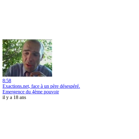
8:58
Exactions.net, face à un père désespéré.
Emergence du 4ème pouvoir
il y a 18 ans