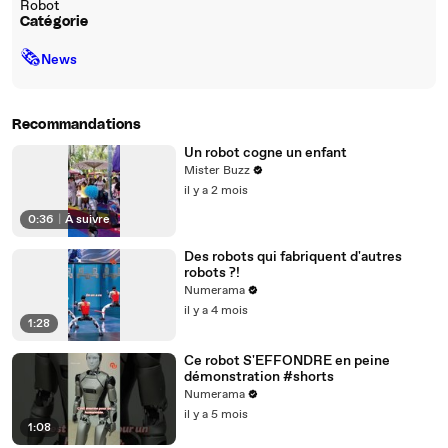
Robot
Catégorie
🗞
News
Recommandations
Un robot cogne un enfant
Mister Buzz
il y a 2 mois
0:36
|
À suivre
Des robots qui fabriquent d'autres
robots ?!
Numerama
il y a 4 mois
1:28
Ce robot S'EFFONDRE en peine
démonstration #shorts
Numerama
il y a 5 mois
1:08