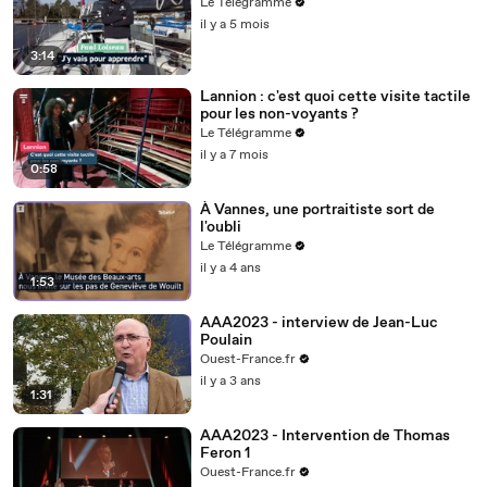
Le Télégramme
il y a 5 mois
3:14
Lannion : c'est quoi cette visite tactile
pour les non-voyants ?
Le Télégramme
il y a 7 mois
0:58
À Vannes, une portraitiste sort de
l'oubli
Le Télégramme
il y a 4 ans
1:53
AAA2023 - interview de Jean-Luc
Poulain
Ouest-France.fr
il y a 3 ans
1:31
AAA2023 - Intervention de Thomas
Feron 1
Ouest-France.fr