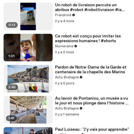
Un robot de livraison percute un
abribus #robot #robotlivraison #ia
#shorts
Frandroid
il y a 4 mois
0:13
Ce robot est conçu pour imiter les
expressions humaines ! #shorts
Numerama
il y a 5 mois
1:01
Pardon de Notre-Dame de la Garde et
centenaire de la chapelle des Marins
Actu Bretagne
il y a 5 jours
2:45
Au lavoir de Pontaniou, un musée a vu
le jour et nous plonge dans l’histoire de
Brest
Actu Bretagne
il y a 1 semaine
1:41
Paul Loiseau : "J'y vais pour apprendre"