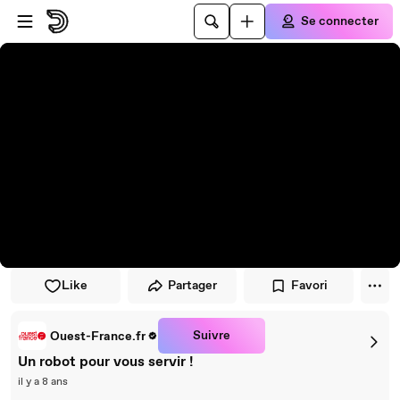
Passer au player
Passer au contenu principal
Se connecter
Like
Partager
Favori
Suivre
Ouest-France.fr
Un robot pour vous servir !
il y a 8 ans