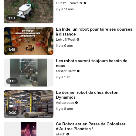
Ouest-France.fr
il y a 11 ans
1:10
En Inde, un robot pour faire ses courses
à distance
LeHuffPost
il y a 6 ans
1:49
Les robots auront toujours besoin de
nous...
Mister Buzz
il y a 1 an
0:18
Le dernier robot de chez Boston
Dynamics
Astucieuse
il y a 8 ans
0:30
Ce Robot est en Passe de Coloniser
d’Autres Planètes !
aTech