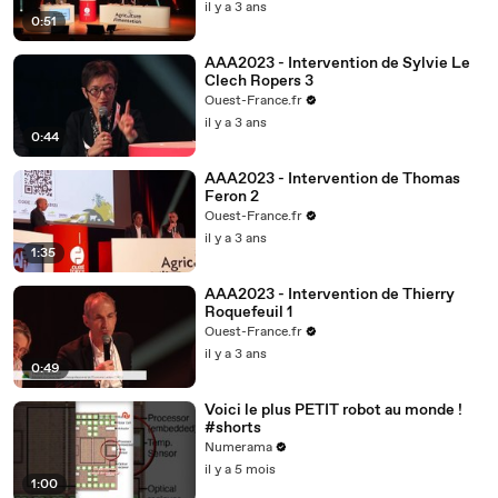
il y a 3 ans
0:51
AAA2023 - Intervention de Sylvie Le
Clech Ropers 3
Ouest-France.fr
il y a 3 ans
0:44
AAA2023 - Intervention de Thomas
Feron 2
Ouest-France.fr
il y a 3 ans
1:35
AAA2023 - Intervention de Thierry
Roquefeuil 1
Ouest-France.fr
il y a 3 ans
0:49
Voici le plus PETIT robot au monde !
#shorts
Numerama
il y a 5 mois
1:00