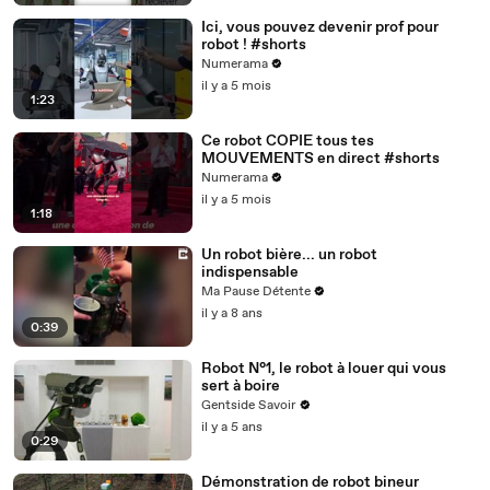
Ici, vous pouvez devenir prof pour
robot ! #shorts
Numerama
il y a 5 mois
1:23
Ce robot COPIE tous tes
MOUVEMENTS en direct #shorts
Numerama
il y a 5 mois
1:18
Un robot bière... un robot
indispensable
Ma Pause Détente
il y a 8 ans
0:39
Robot N°1, le robot à louer qui vous
sert à boire
Gentside Savoir
il y a 5 ans
0:29
Démonstration de robot bineur