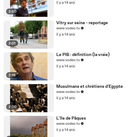
il y a 14 ans
2:00
Vitry sur seine - reportage
www.vodeo.tv
il y a 14 ans
2:01
Le PIB : définition (la vraie)
www.vodeo.tv
il y a 14 ans
2:16
Musulmans et chrétiens d'Egypte
www.vodeo.tv
il y a 14 ans
2:00
L'île de Pâques
www.vodeo.tv
il y a 14 ans