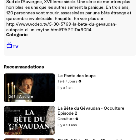
Sud de l'Auvergne, XVIIIème siècle. Une série de meurtres plus
horribles les uns que les autres sèment la panique. En trois ans,
120 personnes vont mourir, assassinées par une bête étrange et
qui semble invulnérable. Enquête. En voir plus sur :
http://www.vodeo.tv/5-30-5769-la-bete-du-gevaudan-
autopsie-d-un-mythe.html?PARTID=9084
Catégorie
📺
TV
Recommandations
Le Pacte des loups
Télé 7 Jours
il y a 1 an
2:18
|
À suivre
La Bête du Gévaudan - Occulture
Episode 2
Occulture
il y a 10 ans
8:15