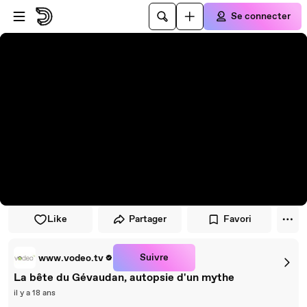
Passer au player
Passer au contenu principal
Se connecter
Like
Partager
Favori
Suivre
www.vodeo.tv
La bête du Gévaudan, autopsie d'un mythe
il y a 18 ans