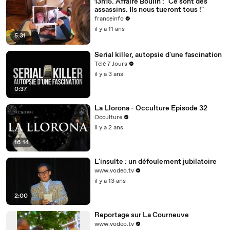
13h15. Affaire Boulin : "Ce sont des
assassins. Ils nous tueront tous !"
franceinfo
il y a 11 ans
5:31
Serial killer, autopsie d'une fascination
Télé 7 Jours
il y a 3 ans
0:37
La Llorona - Occulture Episode 32
Occulture
il y a 2 ans
16:14
L'insulte : un défoulement jubilatoire
www.vodeo.tv
il y a 13 ans
2:00
Reportage sur La Courneuve
www.vodeo.tv