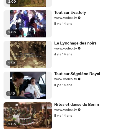
2:00
Tout sur Eva Joly
www.vodeo.tv
il y a 14 ans
2:06
Le Lynchage des noirs
www.vodeo.tv
il y a 14 ans
1:59
Tout sur Ségolène Royal
www.vodeo.tv
il y a 14 ans
1:46
Rites et danse du Bénin
www.vodeo.tv
il y a 14 ans
2:06