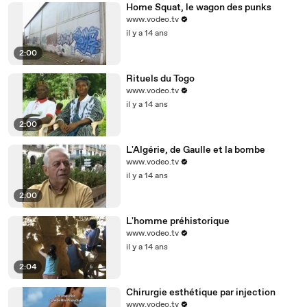
Home Squat, le wagon des punks
www.vodeo.tv
il y a 14 ans
2:00
Rituels du Togo
www.vodeo.tv
il y a 14 ans
2:00
L'Algérie, de Gaulle et la bombe
www.vodeo.tv
il y a 14 ans
2:00
L'homme préhistorique
www.vodeo.tv
il y a 14 ans
2:04
Chirurgie esthétique par injection
www.vodeo.tv