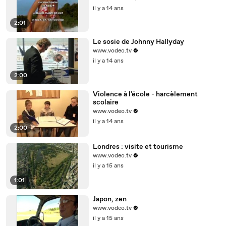
il y a 14 ans
2:01
Le sosie de Johnny Hallyday
www.vodeo.tv
il y a 14 ans
2:00
Violence à l'école - harcèlement
scolaire
www.vodeo.tv
il y a 14 ans
2:00
Londres : visite et tourisme
www.vodeo.tv
il y a 15 ans
1:01
Japon, zen
www.vodeo.tv
il y a 15 ans