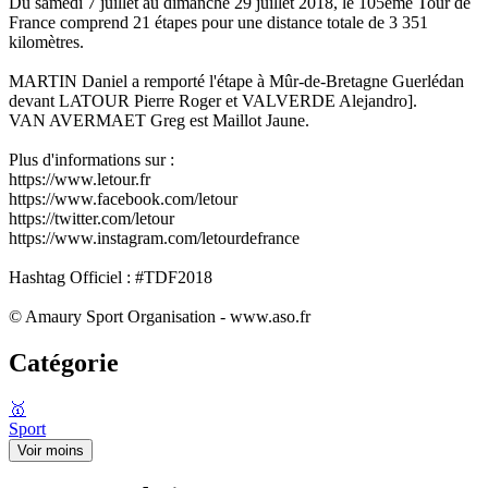
Du samedi 7 juillet au dimanche 29 juillet 2018, le 105ème Tour de
France comprend 21 étapes pour une distance totale de 3 351
kilomètres.
MARTIN Daniel a remporté l'étape à Mûr-de-Bretagne Guerlédan
devant LATOUR Pierre Roger et VALVERDE Alejandro].
VAN AVERMAET Greg est Maillot Jaune.
Plus d'informations sur :
https://www.letour.fr
https://www.facebook.com/letour
https://twitter.com/letour
https://www.instagram.com/letourdefrance
Hashtag Officiel : #TDF2018
© Amaury Sport Organisation - www.aso.fr
Catégorie
🥇
Sport
Voir moins