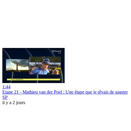
1:44
Etape 21 - Mathieu van der Poel : Une étape que je rêvais de gagner
SP
il y a 2 jours