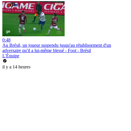
0:48
Au Brésil, un joueur suspendu jusqu'au rétablissement d'un
adversaire qu'il a lui-même blessé - Foot - Brésil
L'Équipe
il y a 14 heures