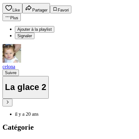
Like
Partager
Favori
Plus
Ajouter à la playlist
Signaler
celona
Suivre
La glace 2
il y a 20 ans
Catégorie