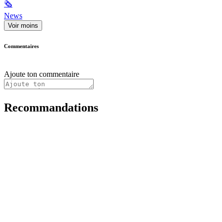
🗞
News
Voir moins
Commentaires
Ajoute ton commentaire
Recommandations