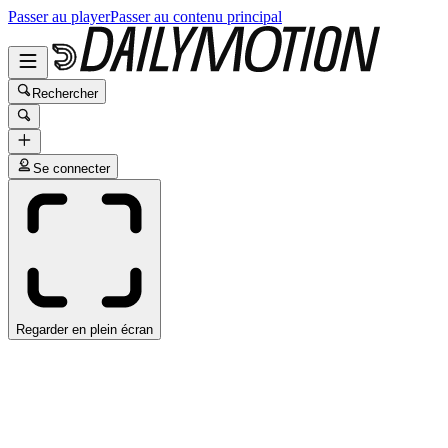
Passer au player
Passer au contenu principal
Rechercher
Se connecter
Regarder en plein écran