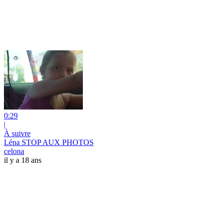
0:29
|
À suivre
Léna STOP AUX PHOTOS
celona
il y a 18 ans