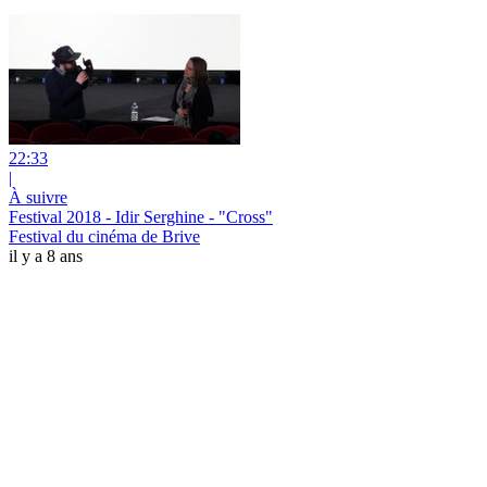
22:33
|
À suivre
Festival 2018 - Idir Serghine - "Cross"
Festival du cinéma de Brive
il y a 8 ans