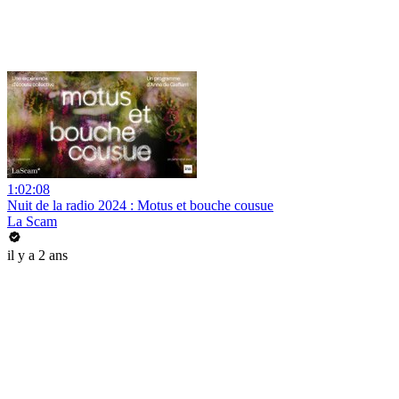
1:02:08
Nuit de la radio 2024 : Motus et bouche cousue
La Scam
il y a 2 ans