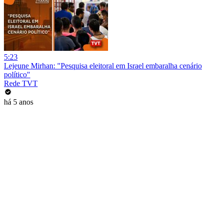
5:23
Lejeune Mirhan: "Pesquisa eleitoral em Israel embaralha cenário
político"
Rede TVT
há 5 anos