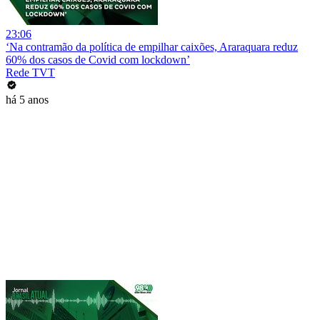
23:06
‘Na contramão da política de empilhar caixões, Araraquara reduz
60% dos casos de Covid com lockdown’
Rede TVT
há 5 anos