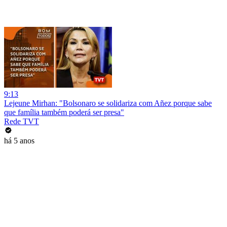
9:13
Lejeune Mirhan: "Bolsonaro se solidariza com Añez porque sabe
que família também poderá ser presa"
Rede TVT
há 5 anos