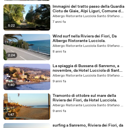
Immagini del tratto passo della Guardia
Ciotu de Giaie, Alpi Liguri, Comune di
Triora, da Albergo Lucciola di Santo
Albergo Ristorante Lucciola Santo Stefano al Mare
Stefano al Mare - Imperia
7 anni fa
5:22
Wind surf nella Riviera dei Fiori, Da
Albergo Ristorante Lucciola.
Albergo Ristorante Lucciola Santo Stefano al Mare
8 anni fa
2:24
La spiaggia di Bussana di Sanremo, a
novembre, da Hotel Lucciola di Santo
Stefano al Mare.
Albergo Ristorante Lucciola Santo Stefano al Mare
9 anni fa
1:40
Tramonto di ottobre sul mare della
Riviera dei Fiori, da Hotel Lucciola.
Albergo Ristorante Lucciola Santo Stefano al Mare
9 anni fa
1:47
surfing a Sanremo, Riviera dei Fiori, da