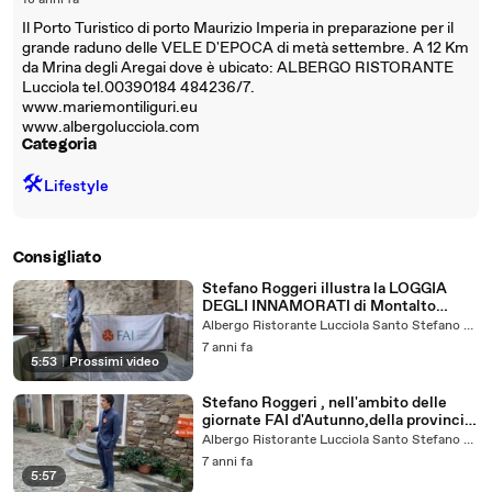
18 anni fa
Il Porto Turistico di porto Maurizio Imperia in preparazione per il
grande raduno delle VELE D'EPOCA di metà settembre. A 12 Km
da Mrina degli Aregai dove è ubicato: ALBERGO RISTORANTE
Lucciola tel.00390184 484236/7.
www.mariemontiliguri.eu
www.albergolucciola.com
Categoria
🛠️
Lifestyle
Consigliato
Stefano Roggeri illustra la LOGGIA
DEGLI INNAMORATI di Montalto
Ligure, Imperia, nell'ambito delle
Albergo Ristorante Lucciola Santo Stefano al Mare
Giornate FAI d'Autunno 2019. Da Hotel
7 anni fa
Lucciola di Santo Stefano al Mare.
5:53
|
Prossimi video
Stefano Roggeri , nell'ambito delle
giornate FAI d'Autunno,della provincia
di Imperia, illustra la storia di Montalto
Albergo Ristorante Lucciola Santo Stefano al Mare
Ligure.
7 anni fa
5:57