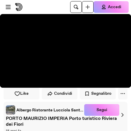
Vai al lettore
Passa al contenuto principale
Accedi
Like
Condividi
Segnalibro
Segui
Albergo Ristorante Lucciola Santo Stefano al Mare
PORTO MAURIZIO IMPERIA Porto turistico Riviera
dei Fiori