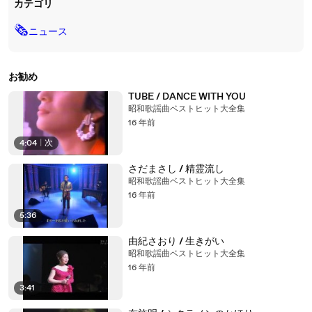
カテゴリ
🗞
ニュース
お勧め
TUBE / DANCE WITH YOU
昭和歌謡曲ベストヒット大全集
16 年前
4:04
|
次
さだまさし / 精霊流し
昭和歌謡曲ベストヒット大全集
16 年前
5:36
由紀さおり / 生きがい
昭和歌謡曲ベストヒット大全集
16 年前
3:41