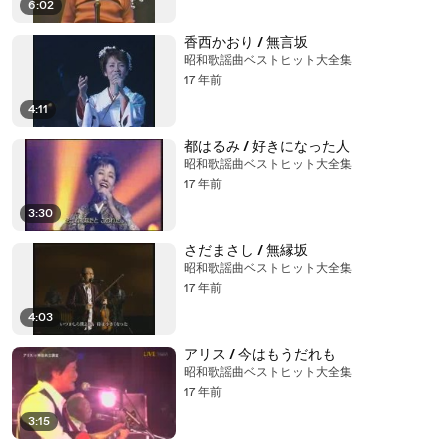
6:02
香西かおり / 無言坂
昭和歌謡曲ベストヒット大全集
17 年前
4:11
都はるみ / 好きになった人
昭和歌謡曲ベストヒット大全集
17 年前
3:30
さだまさし / 無縁坂
昭和歌謡曲ベストヒット大全集
17 年前
4:03
アリス / 今はもうだれも
昭和歌謡曲ベストヒット大全集
17 年前
3:15