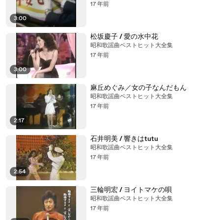
17 年前
3:00
松坂慶子 / 愛の水中花
昭和歌謡曲ベストヒット大全集
17 年前
3:00
麻丘めぐみ／女の子なんだもん
昭和歌謡曲ベストヒット大全集
17 年前
2:17
石井明美 / 響きはtutu
昭和歌謡曲ベストヒット大全集
17 年前
2:54
三輪明宏 / ヨイトマケの唄
昭和歌謡曲ベストヒット大全集
17 年前