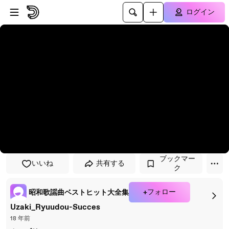
プレイヤーにスキップ
メインコンテンツにスキップ
ログイン
ブックマー
いいね
共有する
ク
+フォロー
昭和歌謡曲ベストヒット大全集
Uzaki_Ryuudou-Succes
18 年前