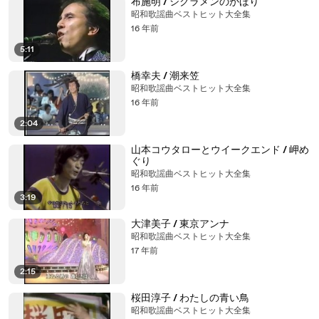
布施明 / シクラメンのかほり
昭和歌謡曲ベストヒット大全集
16 年前
5:11
橋幸夫 / 潮来笠
昭和歌謡曲ベストヒット大全集
16 年前
2:04
山本コウタローとウイークエンド / 岬め
ぐり
昭和歌謡曲ベストヒット大全集
16 年前
3:19
大津美子 / 東京アンナ
昭和歌謡曲ベストヒット大全集
17 年前
2:15
桜田淳子 / わたしの青い鳥
昭和歌謡曲ベストヒット大全集