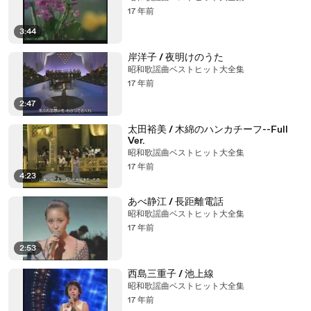
17 年前
3:44
岸洋子 / 夜明けのうた
昭和歌謡曲ベストヒット大全集
17 年前
2:47
太田裕美 / 木綿のハンカチーフ--Full
Ver.
昭和歌謡曲ベストヒット大全集
17 年前
4:23
あべ静江 / 長距離電話
昭和歌謡曲ベストヒット大全集
17 年前
2:53
西島三重子 / 池上線
昭和歌謡曲ベストヒット大全集
17 年前