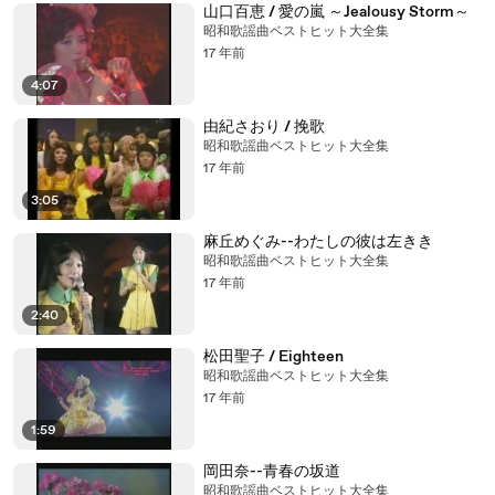
山口百恵 / 愛の嵐 ～Jealousy Storm～
昭和歌謡曲ベストヒット大全集
17 年前
4:07
由紀さおり / 挽歌
昭和歌謡曲ベストヒット大全集
17 年前
3:05
麻丘めぐみ--わたしの彼は左きき
昭和歌謡曲ベストヒット大全集
17 年前
2:40
松田聖子 / Eighteen
昭和歌謡曲ベストヒット大全集
17 年前
1:59
岡田奈--青春の坂道
昭和歌謡曲ベストヒット大全集