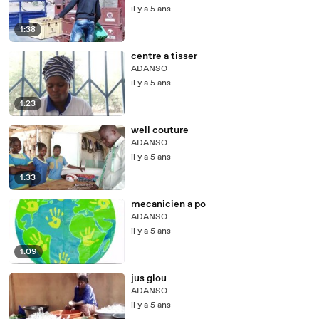
il y a 5 ans
1:38
centre a tisser
ADANSO
il y a 5 ans
1:23
well couture
ADANSO
il y a 5 ans
1:33
mecanicien a po
ADANSO
il y a 5 ans
1:09
jus glou
ADANSO
il y a 5 ans