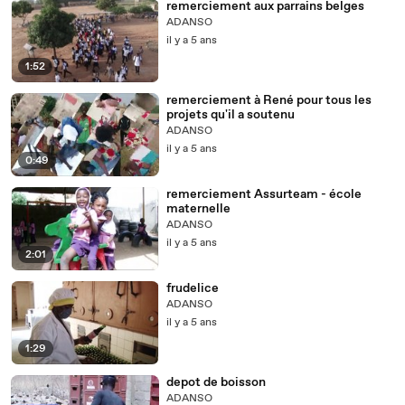
remerciement aux parrains belges
ADANSO
il y a 5 ans
1:52
remerciement à René pour tous les
projets qu'il a soutenu
ADANSO
il y a 5 ans
0:49
remerciement Assurteam - école
maternelle
ADANSO
il y a 5 ans
2:01
frudelice
ADANSO
il y a 5 ans
1:29
depot de boisson
ADANSO