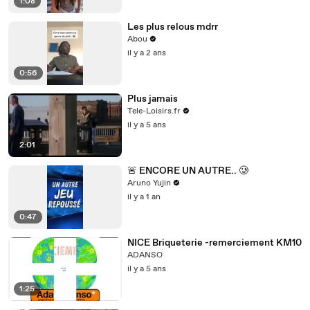
1:08
Les plus relous mdrr
Abou
il y a 2 ans
0:56
Plus jamais
Tele-Loisirs.fr
il y a 5 ans
2:01
🚨 ENCORE UN AUTRE.. 🥲
Aruno Yujin
il y a 1 an
0:47
NICE Briqueterie -remerciement KM10
ADANSO
il y a 5 ans
1:25