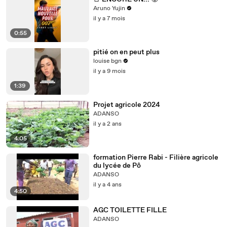
Aruno Yujin
il y a 7 mois
0:55
pitié on en peut plus
louise bgn
il y a 9 mois
1:39
Projet agricole 2024
ADANSO
il y a 2 ans
4:05
formation Pierre Rabi - Filière agricole
du lycée de Pô
ADANSO
il y a 4 ans
4:50
AGC TOILETTE FILLE
ADANSO