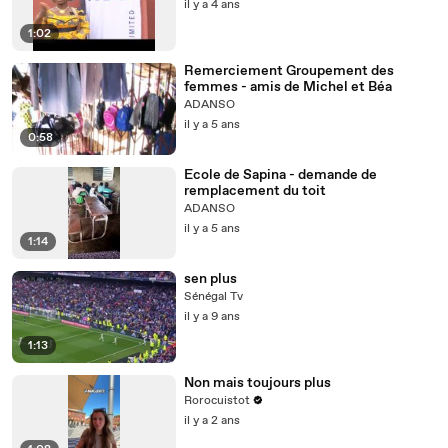
il y a 4 ans
1:02
Remerciement Groupement des
femmes - amis de Michel et Béa
ADANSO
il y a 5 ans
0:58
Ecole de Sapina - demande de
remplacement du toit
ADANSO
il y a 5 ans
1:14
sen plus
Sénégal Tv
il y a 9 ans
1:13
Non mais toujours plus
Rorocuistot
il y a 2 ans