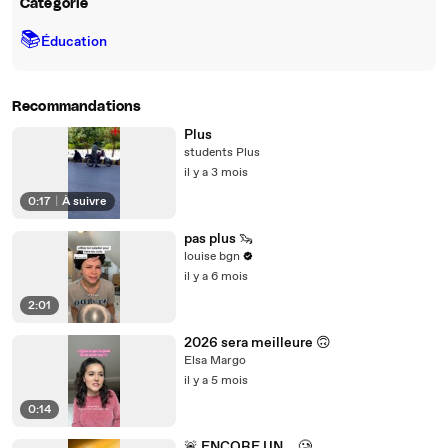
Catégorie
📚
Éducation
Recommandations
Plus
students Plus
il y a 3 mois
0:17
|
À suivre
pas plus 🦦
louise bgn
il y a 6 mois
2:01
2026 sera meilleure 🙃
Elsa Margo
il y a 5 mois
0:14
🚨 ENCORE UN... 🥲