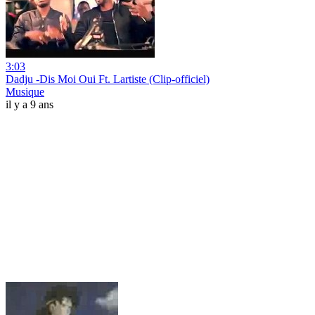
3:03
Dadju -Dis Moi Oui Ft. Lartiste (Clip-officiel)
Musique
il y a 9 ans