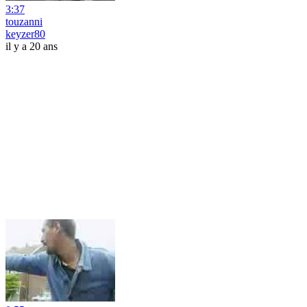
3:37
touzanni
keyzer80
il y a 20 ans