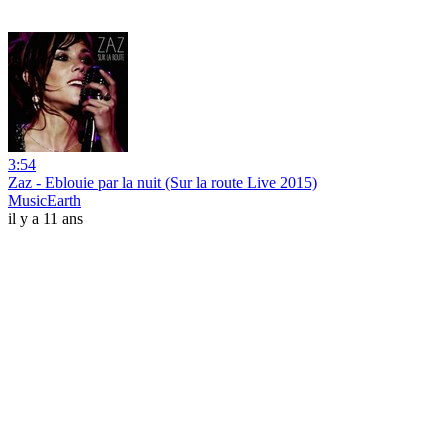
3:54
Zaz - Eblouie par la nuit (Sur la route Live 2015)
MusicEarth
il y a 11 ans