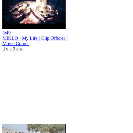
3:49
MIKLO - My Life ( Clip Officiel )
Movie Corner
il y a 9 ans