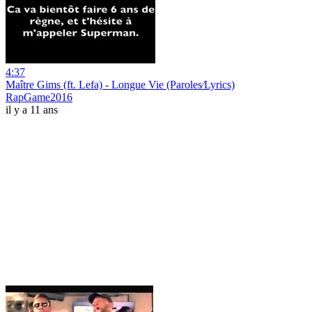
4:37
Maître Gims (ft. Lefa) - Longue Vie (Paroles⁄Lyrics)
RapGame2016
il y a 11 ans