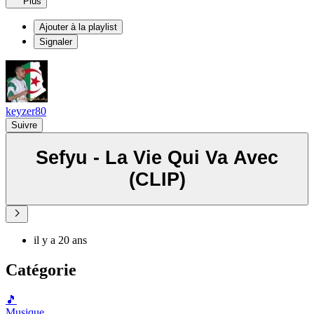
Plus
Ajouter à la playlist
Signaler
keyzer80
Suivre
Sefyu - La Vie Qui Va Avec
(CLIP)
il y a 20 ans
Catégorie
🎵
Musique