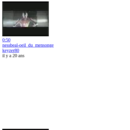
0:50
nessbeal-oeil_du_mensonge
keyzer80
il y a 20 ans