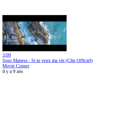
3:09
Soso Maness - Si tu veux ma vie (Clip Officiel)
Movie Corner
il y a 9 ans