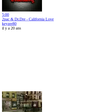
5:00
2pac & Dr.Dre - California Love
keyzer80
il y a 20 ans