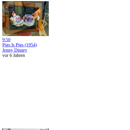
9:50
Pigs Is Pigs (1954)
Jenny Disney
vor 6 Jahren