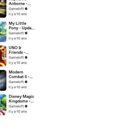
Airborne -
Dev Diary
Gameloft
il y a 10 ans
My Little
Pony - Update
21 Official
Gameloft
Trailer - The
il y a 10 ans
Crystal
Empire!
UNO &
Friends -
Ghostbusters
Gameloft
Update Trailer
il y a 10 ans
Modern
Combat 5 -
The Sapper
Gameloft
Cinematic
il y a 10 ans
Trailer
Disney Magic
Kingdoms -
The
Gameloft
Halloween
il y a 10 ans
Update