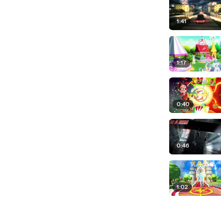
1:41
1:17
0:40
0:46
1:02