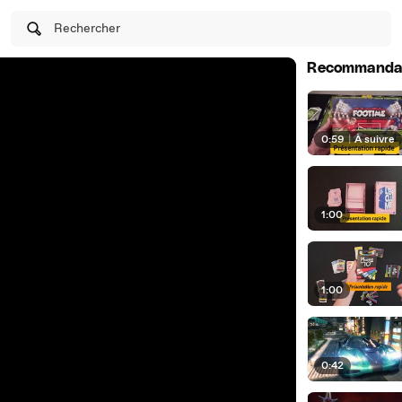
Rechercher
Recommanda
0:59
|
À suivre
1:00
1:00
0:42