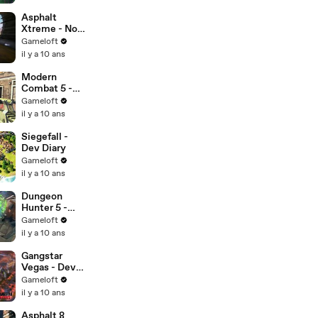
Asphalt
Xtreme - Now
Available on
Gameloft
iOS, Android
il y a 10 ans
and Windows
Platforms!
Modern
Combat 5 -
Dev Diary
Gameloft
il y a 10 ans
Siegefall -
Dev Diary
Gameloft
il y a 10 ans
Dungeon
Hunter 5 -
Dev Diary
Gameloft
il y a 10 ans
Gangstar
Vegas - Dev
Diary Part
Gameloft
il y a 10 ans
Asphalt 8