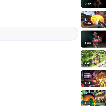
0:30
0:59
2:06
2:40
1:04
1:03