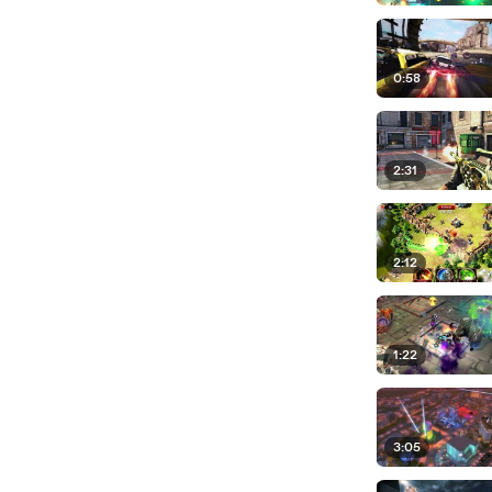
0:58
2:31
2:12
1:22
3:05