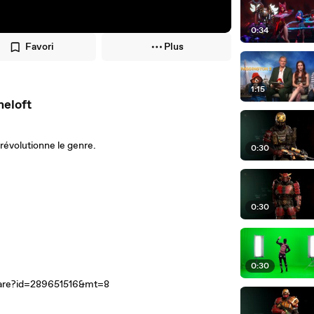
0:34
Favori
Plus
1:15
meloft
 révolutionne le genre.
0:30
0:30
0:30
ware?id=289651516&mt=8