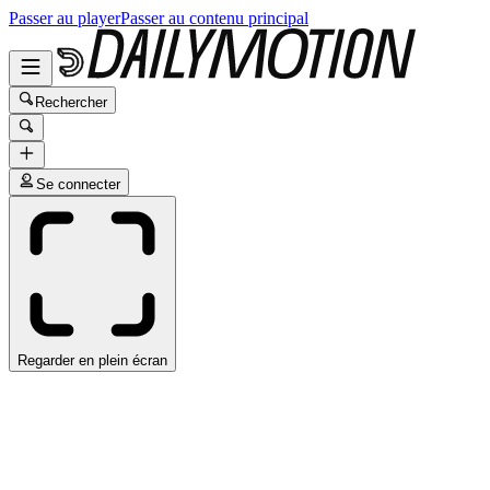
Passer au player
Passer au contenu principal
Rechercher
Se connecter
Regarder en plein écran