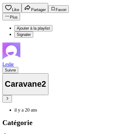
Like
Partager
Favori
Plus
Ajouter à la playlist
Signaler
Leslie
Suivre
Caravane2
il y a 20 ans
Catégorie