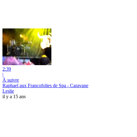
2:39
|
À suivre
Raphael aux Francofolies de Spa - Caravane
Leslie
il y a 15 ans