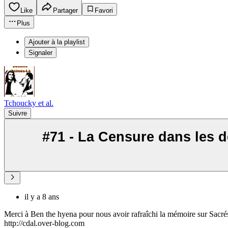
Like
Partager
Favori
Plus
Ajouter à la playlist
Signaler
Tchoucky et al.
Suivre
#71 - La Censure dans les d
il y a 8 ans
Merci à Ben the hyena pour nous avoir rafraîchi la mémoire sur Sacrés
http://cdal.over-blog.com