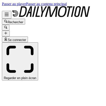
Passer au player
Passer au contenu principal
Rechercher
Se connecter
Regarder en plein écran