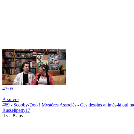
47:05
|
À suivre
#69 - Scooby-Doo ! Mystères Associés - Ces dessins animés-là qui mé
Russellpetty17
il y a 8 ans