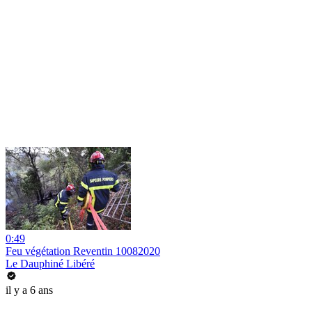
0:49
Feu végétation Reventin 10082020
Le Dauphiné Libéré
il y a 6 ans