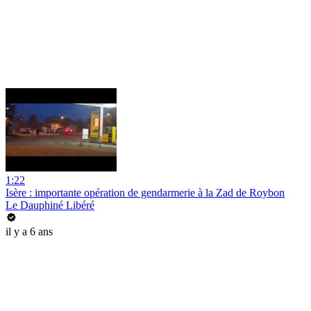
1:22
Isère : importante opération de gendarmerie à la Zad de Roybon
Le Dauphiné Libéré
il y a 6 ans