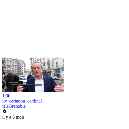
1:00
itv_carignon_cardinal
téléGrenoble
il y a 6 mois