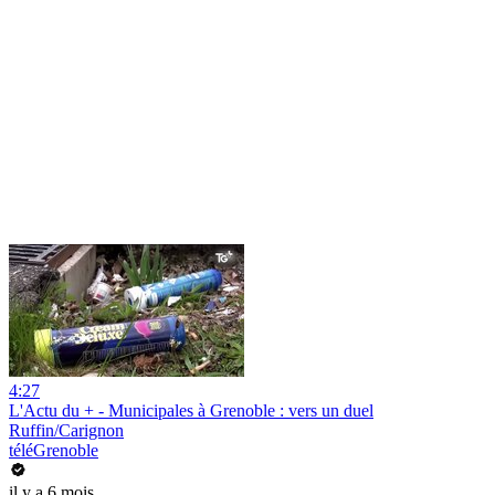
4:27
L'Actu du + - Municipales à Grenoble : vers un duel
Ruffin/Carignon
téléGrenoble
il y a 6 mois