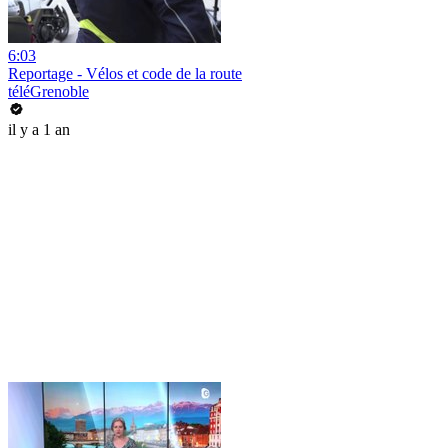
6:03
Reportage - Vélos et code de la route
téléGrenoble
il y a 1 an