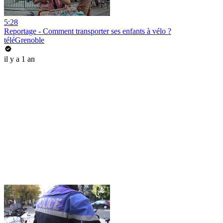
5:28
Reportage - Comment transporter ses enfants à vélo ?
téléGrenoble
il y a 1 an