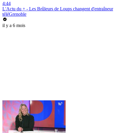
4:44
L'Actu du + - Les Brûleurs de Loups changent d'entraîneur
téléGrenoble
il y a 6 mois