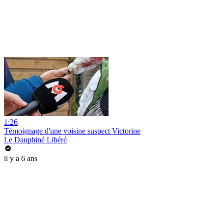
1:26
Témoignage d'une voisine suspect Victorine
Le Dauphiné Libéré
il y a 6 ans