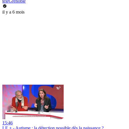
téléGrenoble
il y a 6 mois
15:46
LE + - Autisme : la détection possible dès la naissance ?