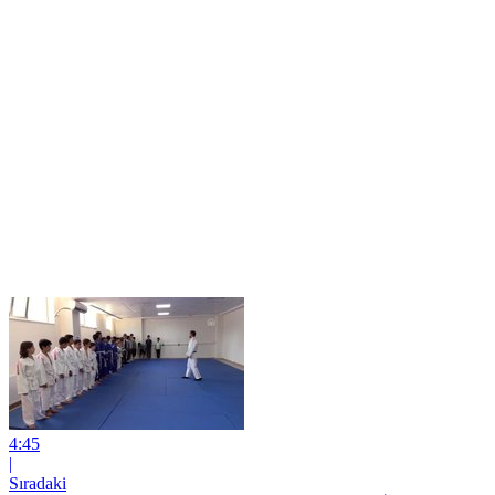
4:45
|
Sıradaki