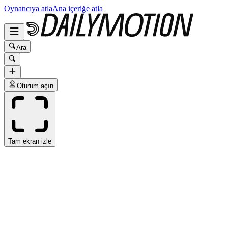
Oynatıcıya atla
Ana içeriğe atla
Ara
Oturum açın
Tam ekran izle