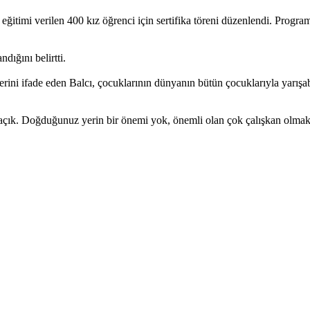
timi verilen 400 kız öğrenci için sertifika töreni düzenlendi. Program
dığını belirtti.
erini ifade eden Balcı, çocuklarının dünyanın bütün çocuklarıyla yarışa
ar açık. Doğduğunuz yerin bir önemi yok, önemli olan çok çalışkan olma