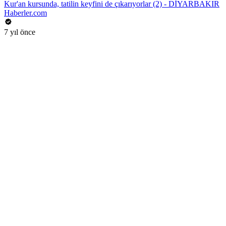
Kur'an kursunda, tatilin keyfini de çıkarıyorlar (2) - DİYARBAKIR
Haberler.com
7 yıl önce