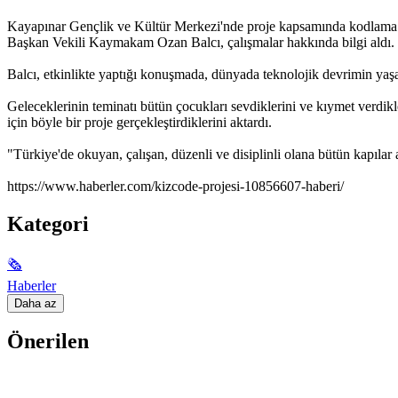
Kayapınar Gençlik ve Kültür Merkezi'nde proje kapsamında kodlama eği
Başkan Vekili Kaymakam Ozan Balcı, çalışmalar hakkında bilgi aldı.
Balcı, etkinlikte yaptığı konuşmada, dünyada teknolojik devrimin yaşan
Geleceklerinin teminatı bütün çocukları sevdiklerini ve kıymet verdikl
için böyle bir proje gerçekleştirdiklerini aktardı.
"Türkiye'de okuyan, çalışan, düzenli ve disiplinli olana bütün kapıl
https://www.haberler.com/kizcode-projesi-10856607-haberi/
Kategori
🗞
Haberler
Daha az
Önerilen