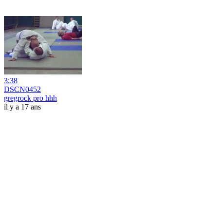
3:38
DSCN0452
gregrock pro hhh
il y a 17 ans