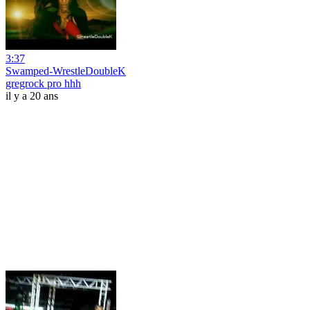
3:37
Swamped-WrestleDoubleK
gregrock pro hhh
il y a 20 ans