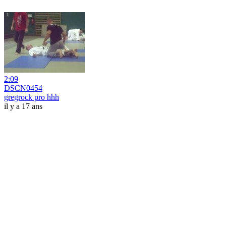
2:09
DSCN0454
gregrock pro hhh
il y a 17 ans