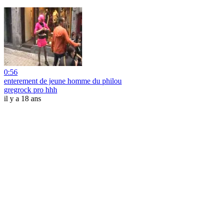
0:56
enterement de jeune homme du philou
gregrock pro hhh
il y a 18 ans