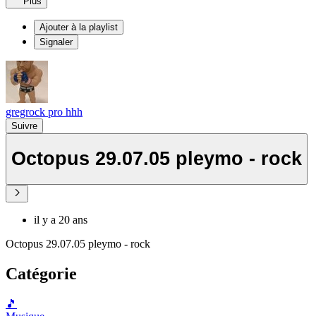
Plus
Ajouter à la playlist
Signaler
gregrock pro hhh
Suivre
Octopus 29.07.05 pleymo - rock
il y a 20 ans
Octopus 29.07.05 pleymo - rock
Catégorie
🎵