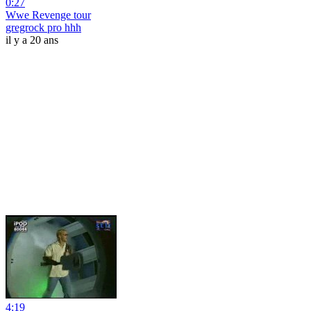
0:27
Wwe Revenge tour
gregrock pro hhh
il y a 20 ans
4:19