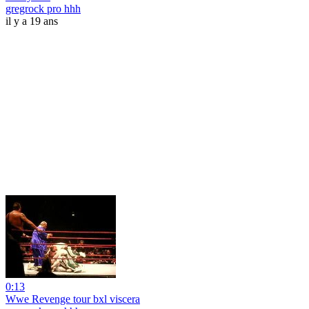
gregrock pro hhh
il y a 19 ans
0:13
Wwe Revenge tour bxl viscera