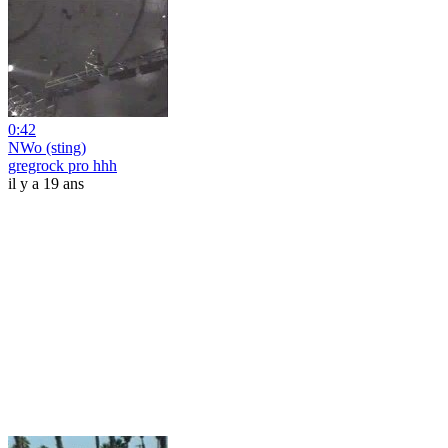
0:42
NWo (sting)
gregrock pro hhh
il y a 19 ans