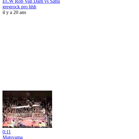
ECW Rob Van Dam vs Sabu
gregrock pro hhh
il y a 20 ans
0:11
Matsyama