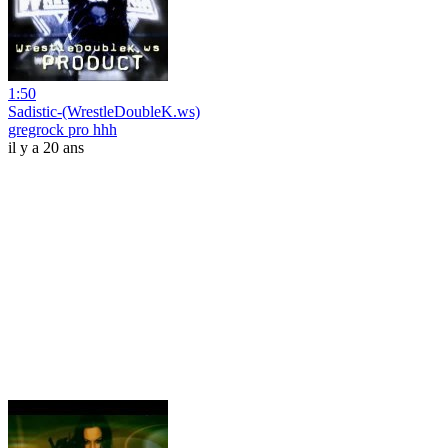
1:50
Sadistic-(WrestleDoubleK.ws)
gregrock pro hhh
il y a 20 ans