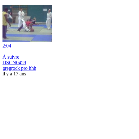
2:04
|
À suivre
DSCN0459
gregrock pro hhh
il y a 17 ans