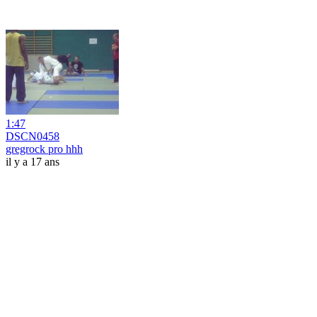
1:47
DSCN0458
gregrock pro hhh
il y a 17 ans