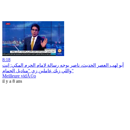
8:18
أبو لهب العصر الحديث، ناصر يوجه رسالة لإمام الحرم المكي: إنت
واللي زيك عاملين زي "مناديل الحمام"
Meilleure vidÃ©o
il y a 8 ans