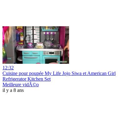
12:32
Cuisine pour poupée My Life Jojo Siwa et American Girl
Refrigerator Kitchen Set
Meilleure vidÃ©o
il y a 8 ans