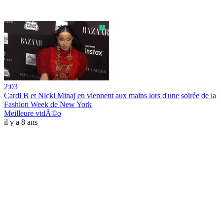
2:03
Cardi B et Nicki Minaj en viennent aux mains lors d'une soirée de la
Fashion Week de New York
Meilleure vidÃ©o
il y a 8 ans