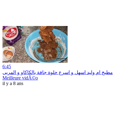
6:45
مطبخ ام وليد اسهل و اسرع حلوة جافة بالكاكاو و المربى
Meilleure vidÃ©o
il y a 8 ans