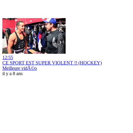
12:55
CE SPORT EST SUPER VIOLENT !! (HOCKEY)
Meilleure vidÃ©o
il y a 8 ans