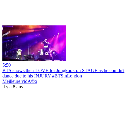
5:50
BTS shows their LOVE for Jungkook on STAGE as he couldn't
dance due to his INJURY #BTSinLondon
Meilleure vidÃ©o
il y a 8 ans