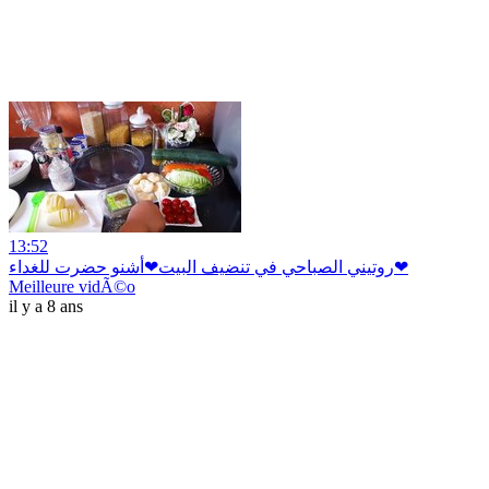
13:52
روتيني الصباحي في تنضيف البيت❤أشنو حضرت للغداء❤
Meilleure vidÃ©o
il y a 8 ans