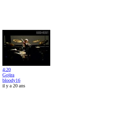
4:20
Gojira
bloody16
il y a 20 ans