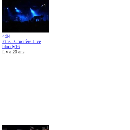
4:04
Eths - Crucifère Live
bloody16
il y a 20 ans