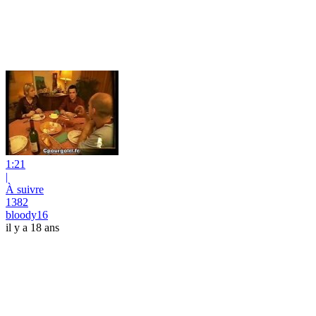
1:21
|
À suivre
1382
bloody16
il y a 18 ans