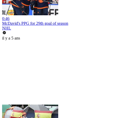
0:46
McDavid's PPG for 29th goal of season
NHL
il y a 5 ans