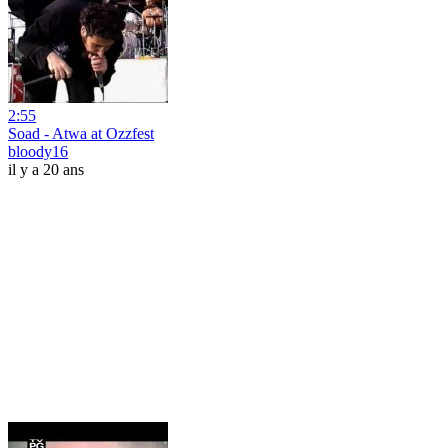
2:55
Soad - Atwa at Ozzfest
bloody16
il y a 20 ans