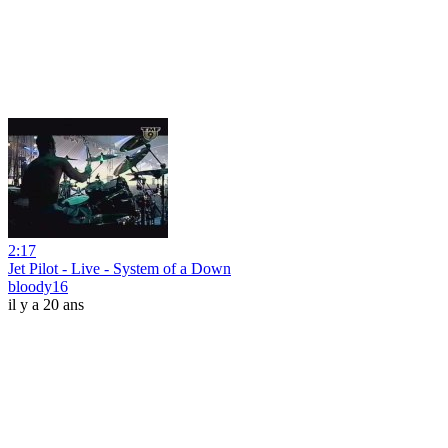
2:17
Jet Pilot - Live - System of a Down
bloody16
il y a 20 ans