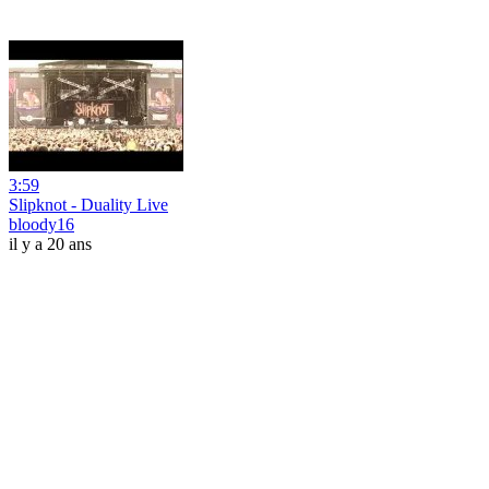
3:59
Slipknot - Duality Live
bloody16
il y a 20 ans