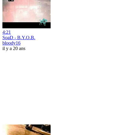
4:21
SoaD - B.Y.O.B.
bloody16
il y a 20 ans