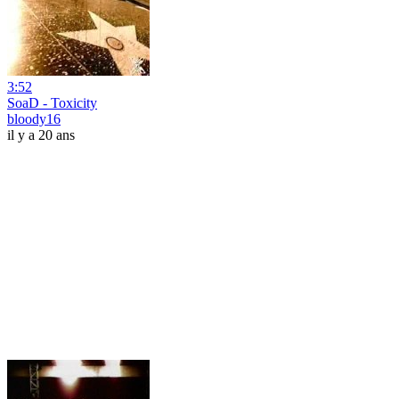
3:52
SoaD - Toxicity
bloody16
il y a 20 ans