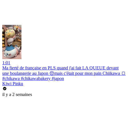
1:01
Ma fierté de française en PLS quand j'ai fait LA QUEUE devant
une boulangerie au Japon 😔mais c'était pour mon pain Chiikawa 🍞
#chikawa #chikawabakery #japon
Kiwi Pinku
il y a 2 semaines