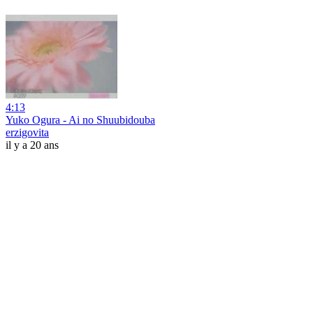
4:13
Yuko Ogura - Ai no Shuubidouba
erzigovita
il y a 20 ans