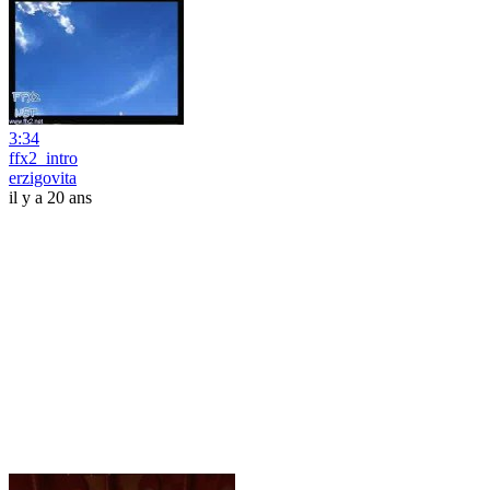
3:34
ffx2_intro
erzigovita
il y a 20 ans