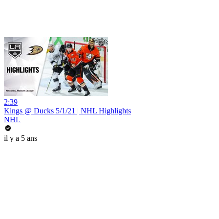
2:39
Kings @ Ducks 5/1/21 | NHL Highlights
NHL
il y a 5 ans