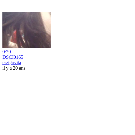
0:29
DSCI0165
erzigovita
il y a 20 ans