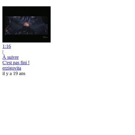
1:16
|
À suivre
C'est pas fini !
erzigovita
il y a 19 ans