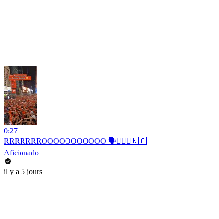
0:27
RRRRRRROOOOOOOOOOO 🗣️🚣🏻‍♂️🇳🇴
Aficionado
il y a 5 jours