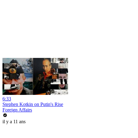
6:33
Stephen Kotkin on Putin's Rise
Foreign Affairs
il y a 11 ans