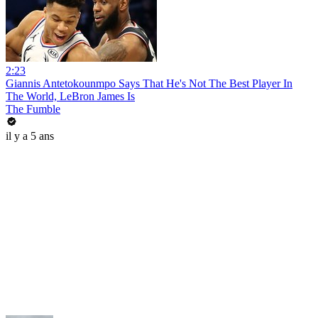
2:23
Giannis Antetokounmpo Says That He's Not The Best Player In
The World, LeBron James Is
The Fumble
il y a 5 ans