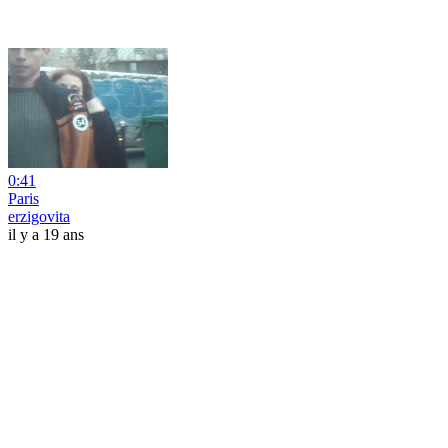
0:41
Paris
erzigovita
il y a 19 ans