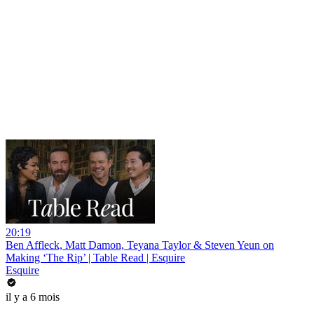
20:19
Ben Affleck, Matt Damon, Teyana Taylor & Steven Yeun on
Making ‘The Rip’ | Table Read | Esquire
Esquire
il y a 6 mois