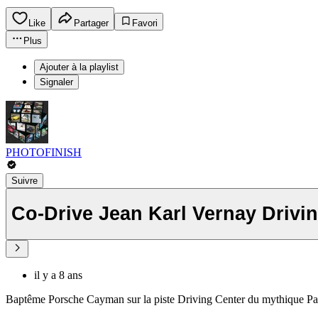
Like
Partager
Favori
Plus
Ajouter à la playlist
Signaler
PHOTOFINISH
Suivre
Co-Drive Jean Karl Vernay Drivi
il y a 8 ans
Baptême Porsche Cayman sur la piste Driving Center du mythique 