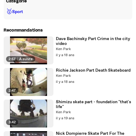
Catégorie
🥇
Sport
Recommandations
Dave Bachinsky Part Crime in the city
video
Ken Park
il y a 18 ans
2:57
|
À suivre
Richie Jackson Part Death Skateboard
Ken Park
il y a 18 ans
2:47
Shimizu skate part - foundation "that's
life"
Ken Park
il y a 19 ans
3:42
Nick Dompierre Skate Part For The