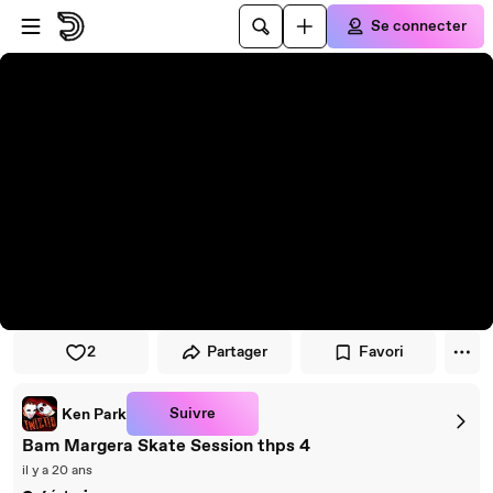
Passer au player
Passer au contenu principal
Se connecter
2
Partager
Favori
Suivre
Ken Park
Bam Margera Skate Session thps 4
il y a 20 ans