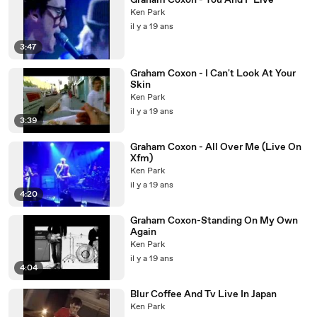
Graham Coxon - You And I "Live"
Ken Park
il y a 19 ans
3:47
Graham Coxon - I Can't Look At Your
Skin
Ken Park
il y a 19 ans
3:39
Graham Coxon - All Over Me (Live On
Xfm)
Ken Park
il y a 19 ans
4:20
Graham Coxon-Standing On My Own
Again
Ken Park
il y a 19 ans
4:04
Blur Coffee And Tv Live In Japan
Ken Park