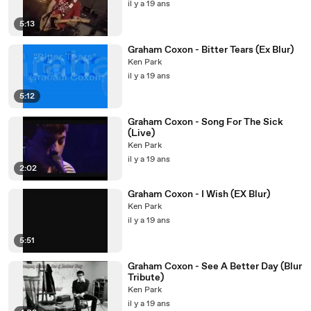
il y a 19 ans
5:13
Graham Coxon - Bitter Tears (Ex Blur)
Ken Park
il y a 19 ans
5:12
Graham Coxon - Song For The Sick
(Live)
Ken Park
il y a 19 ans
2:02
Graham Coxon - I Wish (EX Blur)
Ken Park
il y a 19 ans
5:51
Graham Coxon - See A Better Day (Blur
Tribute)
Ken Park
il y a 19 ans