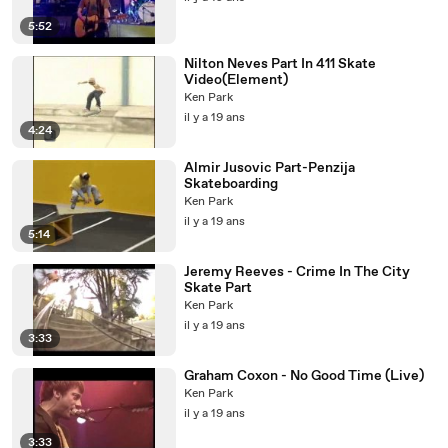
5:52
Nilton Neves Part In 411 Skate
Video(Element)
Ken Park
il y a 19 ans
4:24
Almir Jusovic Part-Penzija
Skateboarding
Ken Park
il y a 19 ans
5:14
Jeremy Reeves - Crime In The City
Skate Part
Ken Park
il y a 19 ans
3:33
Graham Coxon - No Good Time (Live)
Ken Park
il y a 19 ans
3:33