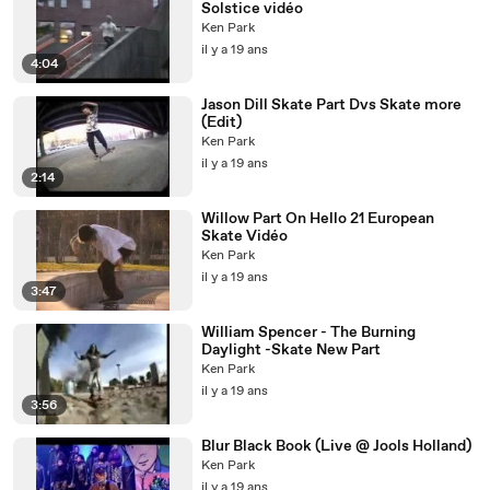
Solstice vidéo
Ken Park
il y a 19 ans
4:04
Jason Dill Skate Part Dvs Skate more
(Edit)
Ken Park
il y a 19 ans
2:14
Willow Part On Hello 21 European
Skate Vidéo
Ken Park
il y a 19 ans
3:47
William Spencer - The Burning
Daylight -Skate New Part
Ken Park
il y a 19 ans
3:56
Blur Black Book (Live @ Jools Holland)
Ken Park
il y a 19 ans