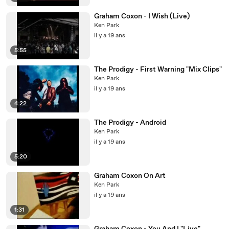
Graham Coxon - I Wish (Live)
Ken Park
il y a 19 ans
5:55
The Prodigy - First Warning "Mix Clips"
Ken Park
il y a 19 ans
4:22
The Prodigy - Android
Ken Park
il y a 19 ans
5:20
Graham Coxon On Art
Ken Park
il y a 19 ans
1:31