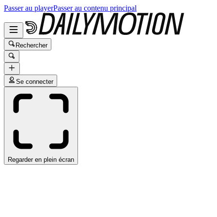
Passer au player
Passer au contenu principal
Rechercher
Se connecter
Regarder en plein écran