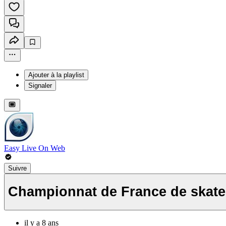
Ajouter à la playlist
Signaler
Easy Live On Web
Suivre
Championnat de France de skate
il y a 8 ans