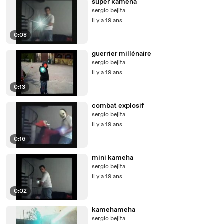
super kameha
sergio bejita
il y a 19 ans
0:08
guerrier millénaire
sergio bejita
il y a 19 ans
0:13
combat explosif
sergio bejita
il y a 19 ans
0:16
mini kameha
sergio bejita
il y a 19 ans
0:02
kamehameha
sergio bejita