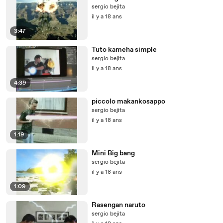
sergio bejita
il y a 18 ans
3:47
Tuto kameha simple
sergio bejita
il y a 18 ans
4:39
piccolo makankosappo
sergio bejita
il y a 18 ans
1:19
Mini Big bang
sergio bejita
il y a 18 ans
1:09
Rasengan naruto
sergio bejita