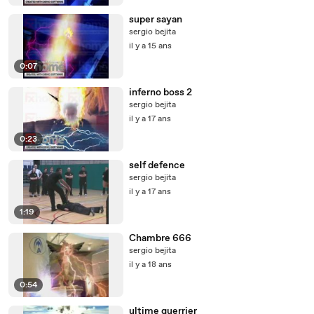
super sayan
sergio bejita
il y a 15 ans
0:07
inferno boss 2
sergio bejita
il y a 17 ans
0:23
self defence
sergio bejita
il y a 17 ans
1:19
Chambre 666
sergio bejita
il y a 18 ans
0:54
ultime guerrier