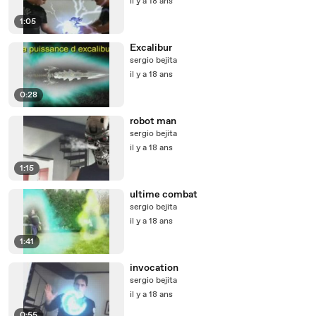
il y a 18 ans
1:05
Excalibur
sergio bejita
il y a 18 ans
0:28
robot man
sergio bejita
il y a 18 ans
1:15
ultime combat
sergio bejita
il y a 18 ans
1:41
invocation
sergio bejita
il y a 18 ans
0:55