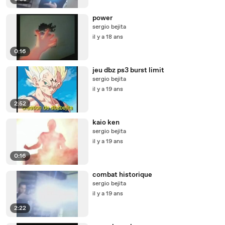
power
sergio bejita
il y a 18 ans
0:16
jeu dbz ps3 burst limit
sergio bejita
il y a 19 ans
2:52
kaio ken
sergio bejita
il y a 19 ans
0:16
combat historique
sergio bejita
il y a 19 ans
2:22