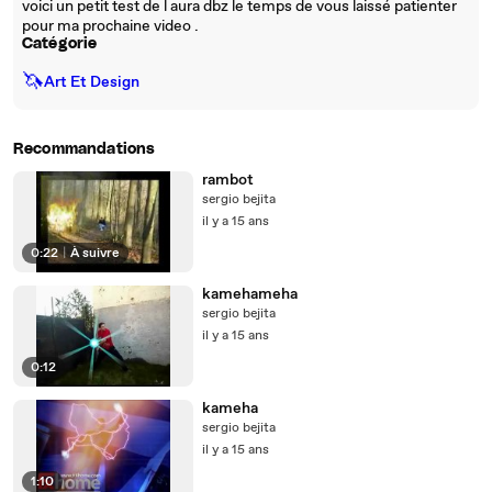
voici un petit test de l aura dbz le temps de vous laissé patienter
pour ma prochaine video .
Catégorie
🦄
Art Et Design
Recommandations
rambot
sergio bejita
il y a 15 ans
0:22
|
À suivre
kamehameha
sergio bejita
il y a 15 ans
0:12
kameha
sergio bejita
il y a 15 ans
1:10