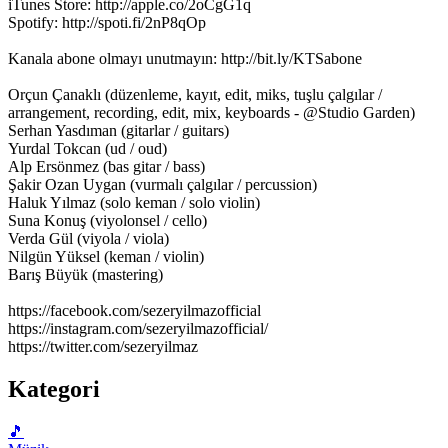
iTunes Store: http://apple.co/2oCgG1q
Spotify: http://spoti.fi/2nP8qOp
Kanala abone olmayı unutmayın: http://bit.ly/KTSabone
Orçun Çanaklı (düzenleme, kayıt, edit, miks, tuşlu çalgılar /
arrangement, recording, edit, mix, keyboards - @Studio Garden)
Serhan Yasdıman (gitarlar / guitars)
Yurdal Tokcan (ud / oud)
Alp Ersönmez (bas gitar / bass)
Şakir Ozan Uygan (vurmalı çalgılar / percussion)
Haluk Yılmaz (solo keman / solo violin)
Suna Konuş (viyolonsel / cello)
Verda Gül (viyola / viola)
Nilgün Yüksel (keman / violin)
Barış Büyük (mastering)
https://facebook.com/sezeryilmazofficial
https://instagram.com/sezeryilmazofficial/
https://twitter.com/sezeryilmaz
Kategori
🎵