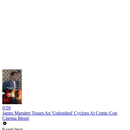
0:59
James Marsden Teases An 'Unleashed' Cyclops At Comic-Con
Cinema Blend
9 saat önce