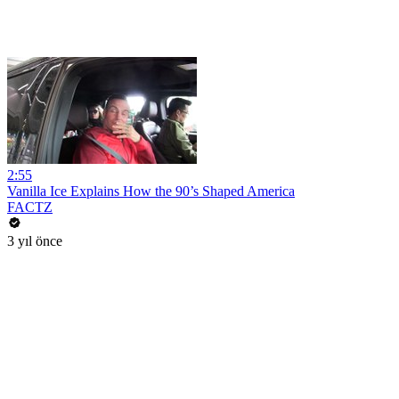
2:55
Vanilla Ice Explains How the 90’s Shaped America
FACTZ
3 yıl önce