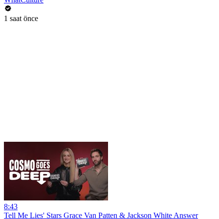
1 saat önce
8:43
Tell Me Lies' Stars Grace Van Patten & Jackson White Answer