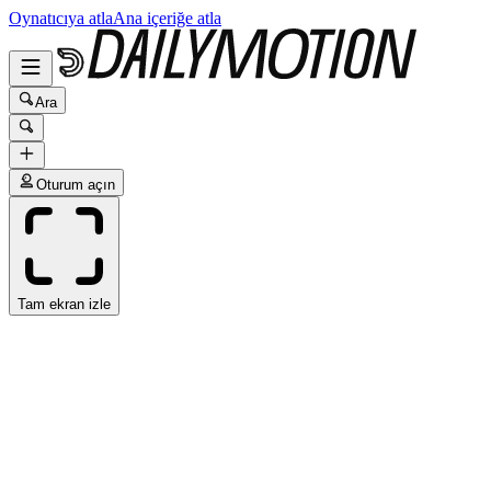
Oynatıcıya atla
Ana içeriğe atla
Ara
Oturum açın
Tam ekran izle