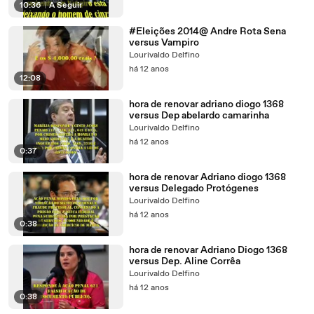
10:36
|
A Seguir
#Eleições 2014@ Andre Rota Sena
versus Vampiro
Lourivaldo Delfino
há 12 anos
12:08
hora de renovar adriano diogo 1368
versus Dep abelardo camarinha
Lourivaldo Delfino
há 12 anos
0:37
hora de renovar Adriano diogo 1368
versus Delegado Protógenes
Lourivaldo Delfino
há 12 anos
0:38
hora de renovar Adriano Diogo 1368
versus Dep. Aline Corrêa
Lourivaldo Delfino
há 12 anos
0:38