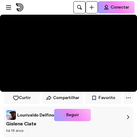
Pular para o player
Ir para o conteúdo principal
Conectar
Curtir
Compartilhar
Favorito
Seguir
Lourivaldo Delfino
Gislene Ciate
há 18 anos