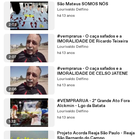
São Mateus SOMOS NÓS
Lourivaldo Delfino
há 13 anos
2:03
#vemprarua - O caça safados e a
IMORALIDADE DE Ricardo Teixeira
Lourivaldo Delfino
há 13 anos
2:07
#vemprarua - O caça safados e a
IMORALIDADE DE CELSO JATENE
Lourivaldo Delfino
há 13 anos
2:06
#VEMPRARUA - 2º Grande Ato Fora
Alckmin - Lgo da Batata
Lourivaldo Delfino
há 13 anos
1:32
Projeto Acorda Reaja São Paulo - Reaja
São Bernardo do Campo