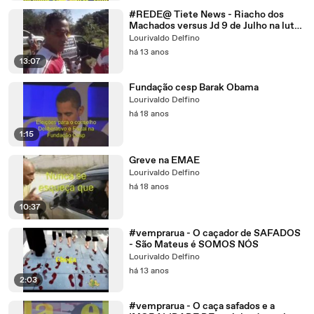
#REDE@ Tiete News - Riacho dos
Machados versus Jd 9 de Julho na luta
contra as drogas
Lourivaldo Delfino
há 13 anos
13:07
Fundação cesp Barak Obama
Lourivaldo Delfino
há 18 anos
1:15
Greve na EMAE
Lourivaldo Delfino
há 18 anos
10:37
#vemprarua - O caçador de SAFADOS
- São Mateus é SOMOS NÓS
Lourivaldo Delfino
há 13 anos
2:03
#vemprarua - O caça safados e a