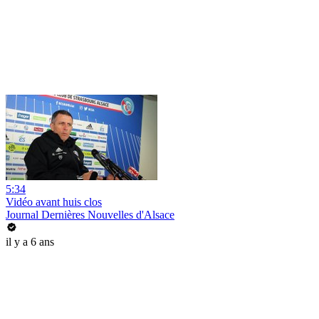
5:34
Vidéo avant huis clos
Journal Dernières Nouvelles d'Alsace
il y a 6 ans