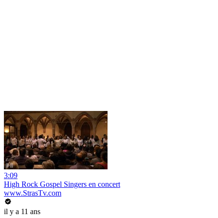
3:09
High Rock Gospel Singers en concert
www.StrasTv.com
il y a 11 ans