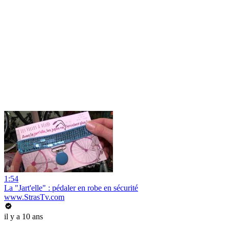
1:54
La "Jart'elle" : pédaler en robe en sécurité
www.StrasTv.com
il y a 10 ans