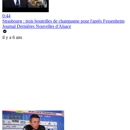
0:44
Strasbourg : trois bouteilles de champagne pour l'après Fessenheim
Journal Dernières Nouvelles d'Alsace
il y a 6 ans