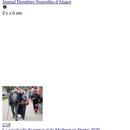
Journal Dernières Nouvelles d'Alsace
il y a 6 ans
2:18
La cavalcade de carnaval de Mothern en février 2020