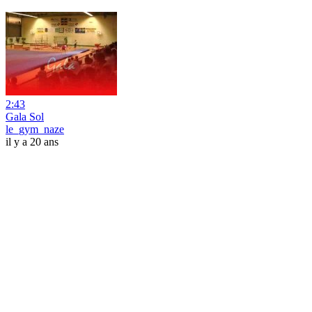
2:43
Gala Sol
le_gym_naze
il y a 20 ans