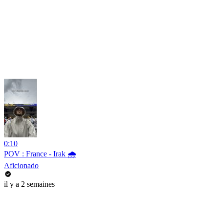
0:10
POV : France - Irak 🌧️
Aficionado
il y a 2 semaines