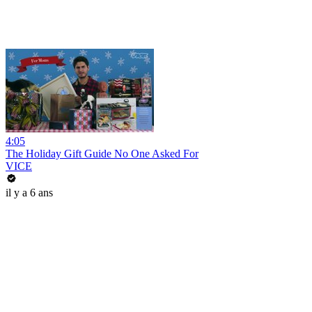
4:05
The Holiday Gift Guide No One Asked For
VICE
il y a 6 ans