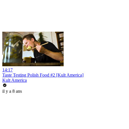
14:17
Taste Testing Polish Food #2 [Kult America]
Kult America
il y a 8 ans