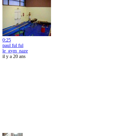
0:25
paul ful ful
le_gym_naze
il y a 20 ans