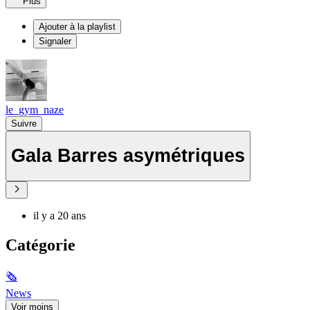
Plus
Ajouter à la playlist
Signaler
le_gym_naze
Suivre
Gala Barres asymétriques
il y a 20 ans
Catégorie
🗞
News
Voir moins