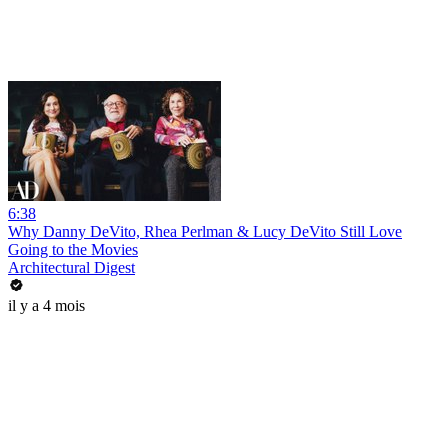
6:38
Why Danny DeVito, Rhea Perlman & Lucy DeVito Still Love
Going to the Movies
Architectural Digest
il y a 4 mois