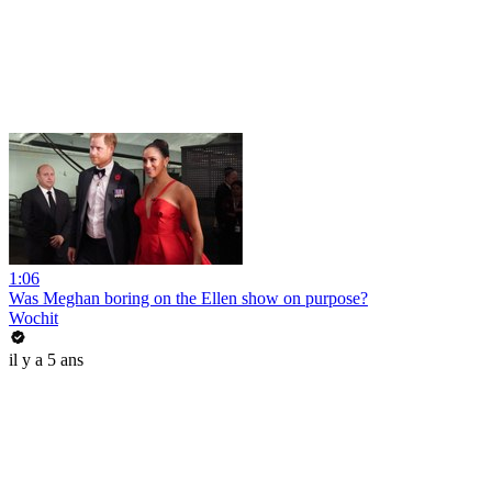
1:06
Was Meghan boring on the Ellen show on purpose?
Wochit
il y a 5 ans