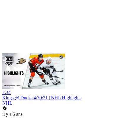
2:34
Kings @ Ducks 4/30/21 | NHL Highlights
NHL
il y a 5 ans