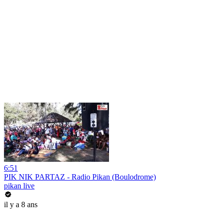
6:51
PIK NIK PARTAZ - Radio Pikan (Boulodrome)
pikan live
il y a 8 ans