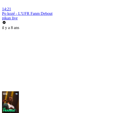
14:21
Po kozé - L'UFR Fanm Debout
pikan live
il y a 8 ans