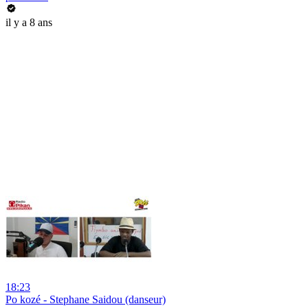
il y a 8 ans
18:23
Po kozé - Stephane Saidou (danseur)