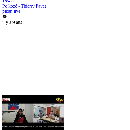
18:42
Po kozé - Thierry Payet
pikan live
il y a 9 ans