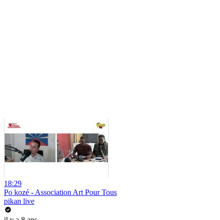
18:29
Po kozé - Association Art Pour Tous
pikan live
il y a 8 ans