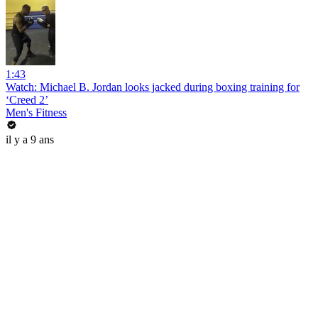
1:43
Watch: Michael B. Jordan looks jacked during boxing training for
‘Creed 2’
Men's Fitness
il y a 9 ans