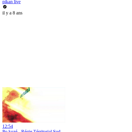
pikan live
il y a 8 ans
12:54
Po kozé - Régie Térritorial Sud