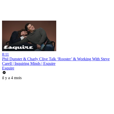
8:11
Phil Dunster & Charly Clive Talk ‘Rooster’ & Working With Steve
Carell | Inquiring Minds | Esquire
Esquire
il y a 4 mois