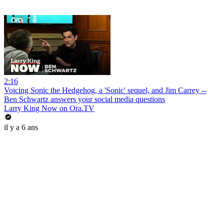
2:16
Voicing Sonic the Hedgehog, a 'Sonic' sequel, and Jim Carrey --
Ben Schwartz answers your social media questions
Larry King Now on Ora.TV
il y a 6 ans