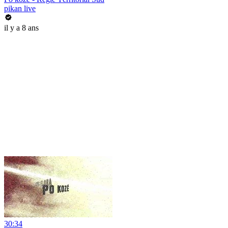
pikan live
il y a 8 ans
30:34