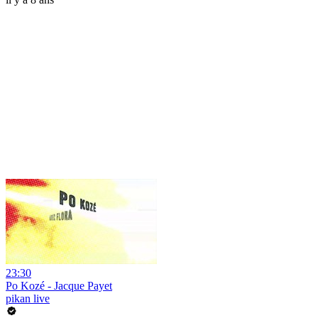
23:30
Po Kozé - Jacque Payet
pikan live