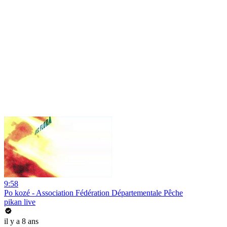
9:58
Po kozé - Association Fédération Départementale Pêche
pikan live
il y a 8 ans