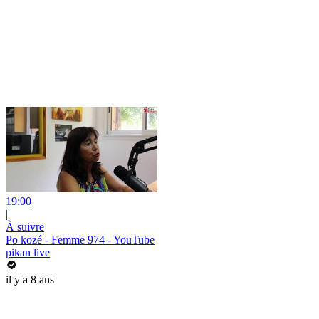
19:00
|
À suivre
Po kozé - Femme 974 - YouTube
pikan live
il y a 8 ans