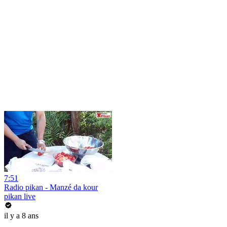
7:51
Radio pikan - Manzé da kour
pikan live
il y a 8 ans