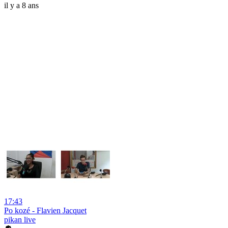
il y a 8 ans
17:43
Po kozé - Flavien Jacquet
pikan live