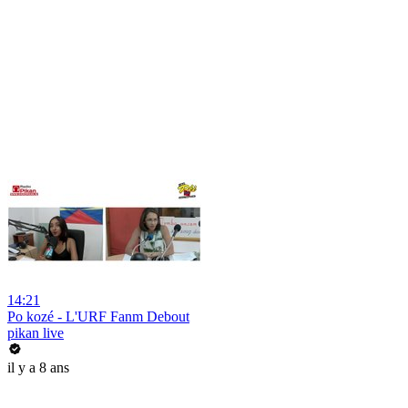
14:21
Po kozé - L'URF Fanm Debout
pikan live
il y a 8 ans