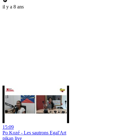
il y a 8 ans
15:09
Po Kozé - Les sautrons Egal'Art
pikan live