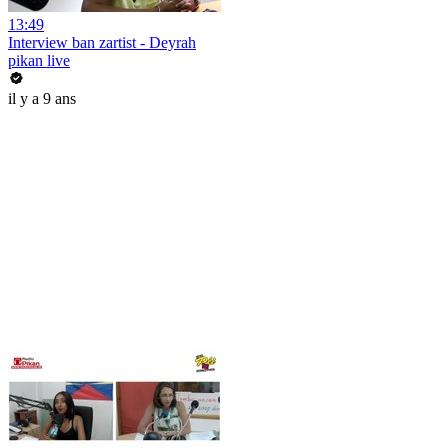
13:49
Interview ban zartist - Deyrah
pikan live
il y a 9 ans