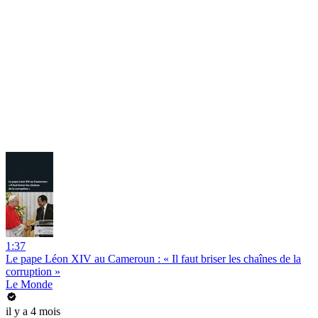
1:37
Le pape Léon XIV au Cameroun : « Il faut briser les chaînes de la
corruption »
Le Monde
il y a 4 mois