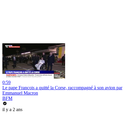
0:59
Le pape François a quitté la Corse, raccompagné à son avion par
Emmanuel Macron
BFM
il y a 2 ans