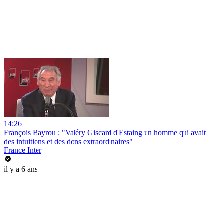
14:26
François Bayrou : "Valéry Giscard d'Estaing un homme qui avait
des intuitions et des dons extraordinaires"
France Inter
il y a 6 ans