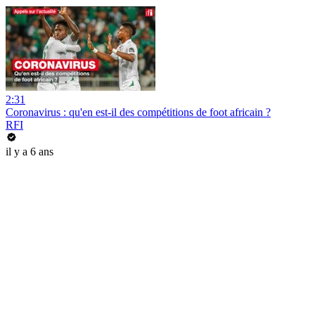
2:31
Coronavirus : qu'en est-il des compétitions de foot africain ?
RFI
il y a 6 ans