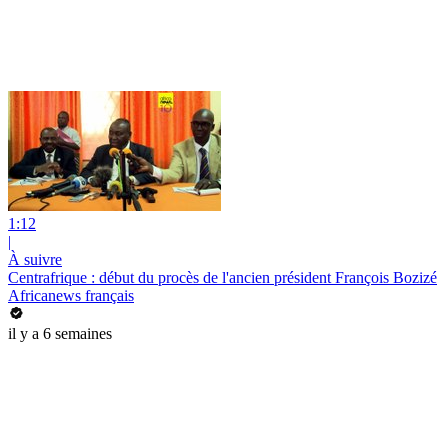
1:12
|
À suivre
Centrafrique : début du procès de l'ancien président François Bozizé
Africanews français
il y a 6 semaines