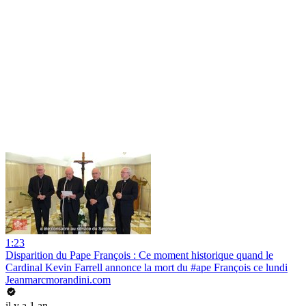
1:23
Disparition du Pape François : Ce moment historique quand le
Cardinal Kevin Farrell annonce la mort du #ape François ce lundi
Jeanmarcmorandini.com
il y a 1 an