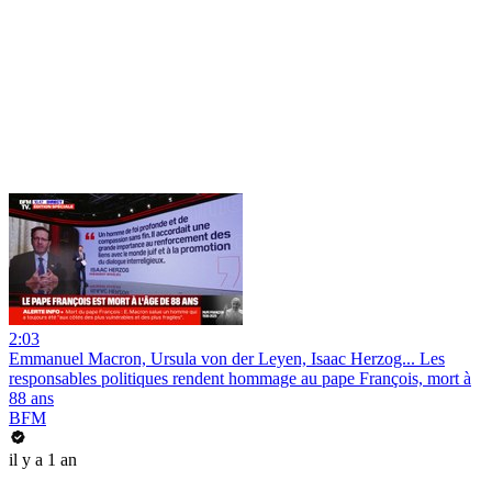
2:03
Emmanuel Macron, Ursula von der Leyen, Isaac Herzog... Les
responsables politiques rendent hommage au pape François, mort à
88 ans
BFM
il y a 1 an