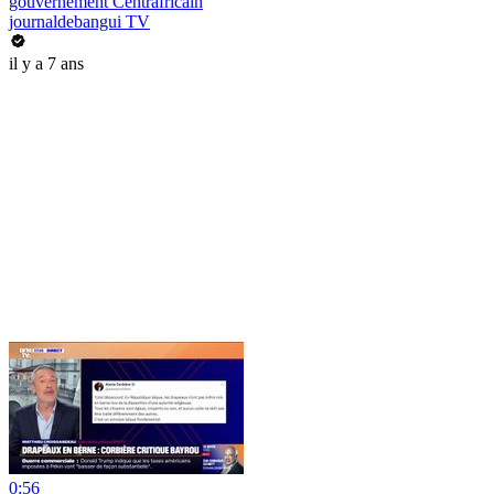
gouvernement Centrafricain
journaldebangui TV
il y a 7 ans
0:56