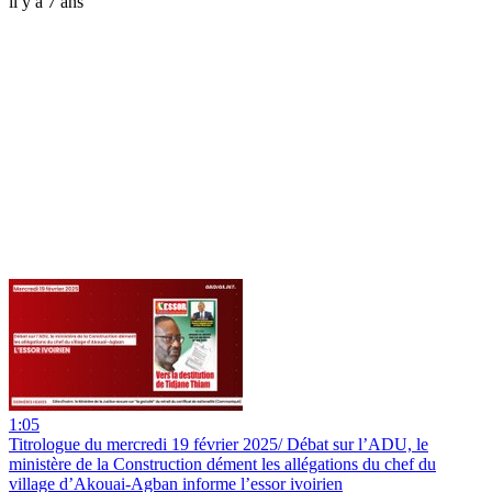
il y a 7 ans
1:05
Titrologue du mercredi 19 février 2025/ Débat sur l’ADU, le
ministère de la Construction dément les allégations du chef du
village d’Akouai-Agban informe l’essor ivoirien