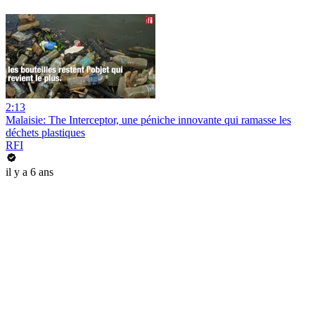
2:13
Malaisie: The Interceptor, une péniche innovante qui ramasse les
déchets plastiques
RFI
il y a 6 ans