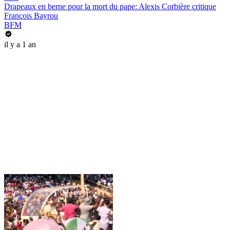
Drapeaux en berne pour la mort du pape: Alexis Corbière critique
François Bayrou
BFM
il y a 1 an