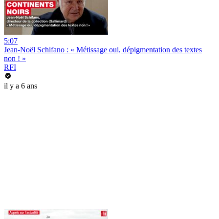
5:07
Jean-Noël Schifano : « Métissage oui, dépigmentation des textes
non ! »
RFI
il y a 6 ans