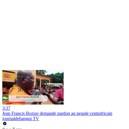
3:37
Jean Francis Bozize demande pardon au peuple centrafricain
journaldebangui TV