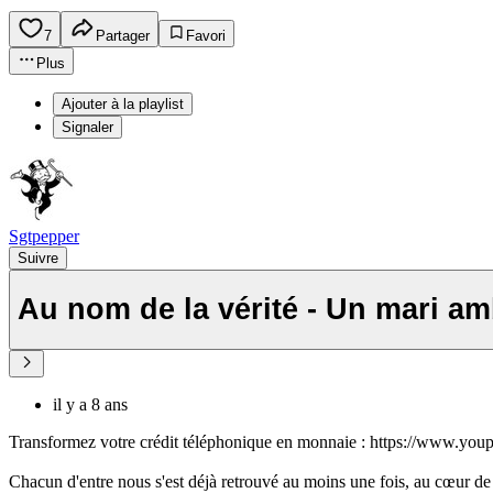
7
Partager
Favori
Plus
Ajouter à la playlist
Signaler
Sgtpepper
Suivre
Au nom de la vérité - Un mari am
il y a 8 ans
Transformez votre crédit téléphonique en monnaie : https://www.y
Chacun d'entre nous s'est déjà retrouvé au moins une fois, au cœur de 