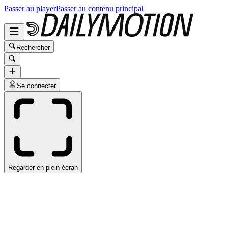
Passer au player
Passer au contenu principal
Rechercher
Se connecter
Regarder en plein écran