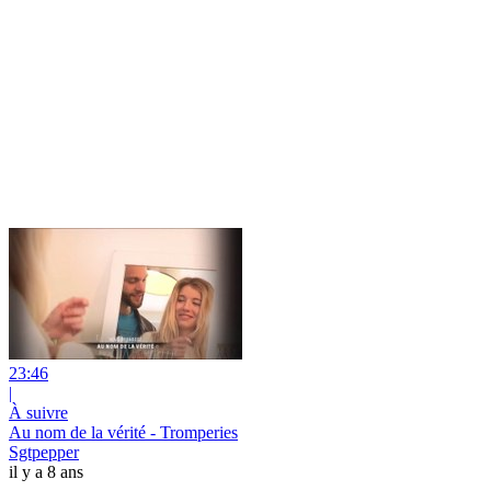
23:46
|
À suivre
Au nom de la vérité - Tromperies
Sgtpepper
il y a 8 ans